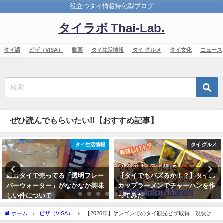
役立つタイ情報特化型ブログ
タイラボ Thai-Lab.
タイ語
ビザ（VISA）
動画
タイ生活情報
タイ グルメ
タイ文化
ニュース
ぜひ読んでもらいたい‼【おすすめ記事】
タイ生活情報
タイ グルメ
最近タイで売ってる「透明フレー
【タイでもバズるか！？】タイの
バーウォーター」がなかなか美味
カップラーメンでチャーハンを作
しい件について
ってみた
2019年3月24日
2020年3月12日
ホーム
ビザ（VISA）
【2020年】ヤンゴンでのタイ観光ビザ取得 現状はか
なり厳しい！？