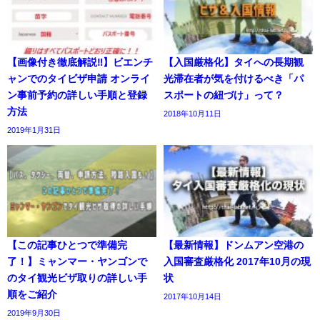
【画像付き徹底解説‼】ビエンチ
【入国厳格化】タイへの長期観
ャンでのタイビザ申請 オンライ
光滞在者が気を付けるべき「パ
ン事前予約の詳しい手順と登録
スポートの紐づけ」って？
方法
2018年10月11日
2019年1月31日
【この記事ひとつで準備完
【最新情報】ドンムアン空港の
了！】ミャンマー・ヤンゴンで
入国審査厳格化 2017年10月の現
のタイ観光ビザ取りの詳しい手
状
順をご紹介
2017年10月14日
2019年9月30日