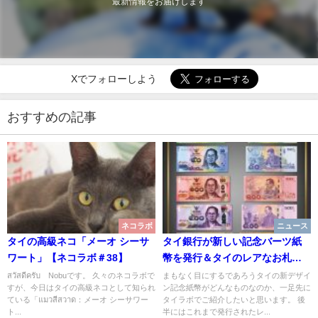
最新情報をお届けします
Xでフォローしよう
おすすめの記事
ネコラボ
ニュース
タイの高級ネコ「メーオ シーサ
タイ銀行が新しい記念バーツ紙
ワート」【ネコラボ＃38】
幣を発行＆タイのレアなお札
【財布をチェック】
สวัสดีครับ Nobuです。 久々のネコラボで
まもなく目にするであろうタイの新デザイ
すが、今日はタイの高級ネコとして知られ
ン記念紙幣がどんなものなのか、一足先に
ている「แมวสีสวาด：メーオ シーサワー
タイラボでご紹介したいと思います。 後
ト...
半にはこれまで発行されたレ...