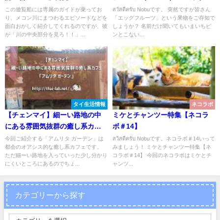
ってどんなの？
この遊覧船には専属のガイドが乗ってお
สวัสดีครับ Nobuです。 突然ですが皆さん
り、メコン川にまつわるエピソードなどを
「エッグフルーツ」という果物をご存知で
面白おかしく紹介してくれるのですが、彼
しょうか？ 名前だけ聞いてもいまいちピ
が「川の中央部分を見ろ！！」...
ンとこない...
タイ生活情報
ネコラボ
【チェンマイ】細ーい路地の中
ミケとチャンツー特集【ネコラ
にある雰囲気抜群の癒し系カフ
ボ＃14】
ェ「アムリタ ガーデン」
今回ご紹介する「アムリタ ガーデン」は
สว้สดีครับ Nobuです。ネコラボ＃14いって
都会のオアシス的な癒し系カフェです。
みましょう！ ミケとチャンツー特集【ネ
ただ細ーい路地を入っていった少し分かり
コラボ＃14】 今回のネコラボはミケとチ
にくいところにあるのでちょ...
ャンツ...
カテゴリーから探す