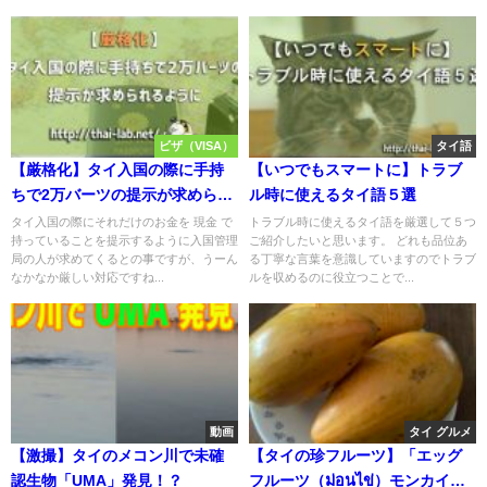
ビザ（VISA）
タイ語
【厳格化】タイ入国の際に手持
【いつでもスマートに】トラブ
ちで2万バーツの提示が求められ
ル時に使えるタイ語５選
るように
タイ入国の際にそれだけのお金を 現金 で
トラブル時に使えるタイ語を厳選して５つ
持っていることを提示するように入国管理
ご紹介したいと思います。 どれも品位あ
局の人が求めてくるとの事ですが、うーん
る丁寧な言葉を意識していますのでトラブ
なかなか厳しい対応ですね...
ルを収めるのに役立つことで...
動画
タイ グルメ
【激撮】タイのメコン川で未確
【タイの珍フルーツ】「エッグ
認生物「UMA」発見！？
フルーツ（ม่อนไข่）モンカイ」