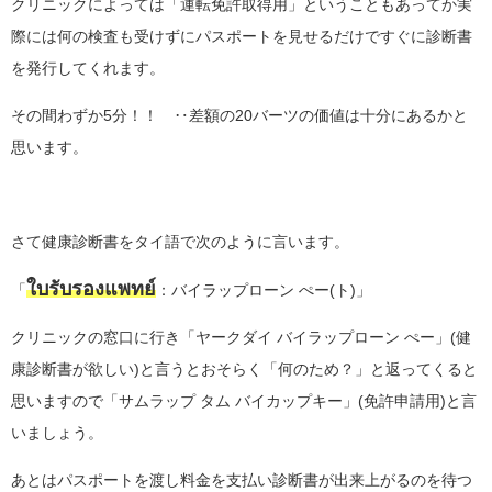
クリニックによっては「運転免許取得用」ということもあってか実
際には何の検査も受けずにパスポートを見せるだけですぐに診断書
を発行してくれます。
その間わずか5分！！ ‥差額の20バーツの価値は十分にあるかと
思います。
さて健康診断書をタイ語で次のように言います。
ใบรับรองแพทย์
「
：バイラップローン ぺー(ト)」
クリニックの窓口に行き「ヤークダイ バイラップローン ぺー」(健
康診断書が欲しい)と言うとおそらく「何のため？」と返ってくると
思いますので「サムラップ タム バイカップキー」(免許申請用)と言
いましょう。
あとはパスポートを渡し料金を支払い診断書が出来上がるのを待つ