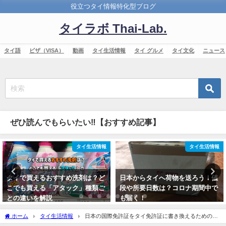
役立つタイ情報特化型ブログ
タイラボ Thai-Lab.
タイ語
ビザ（VISA）
動画
タイ生活情報
タイ グルメ
タイ文化
ニュース
ぜひ読んでもらいたい‼【おすすめ記事】
タイ生活情報
タイ生活情報
タイで買えるおすすめ洗剤は？ど
日本からタイへ荷物を送ろう！値
こでも買える「アタック」種類ご
段や所要日数は？コロナ期間中で
との違いを解説
も届く！
2018年8月31日
2020年4月30日
ホーム
タイ生活情報
日本の国際免許証をタイ免許証に書き換えるための4
つのステップ