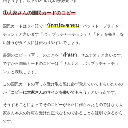
始まります。以下の2つのものが必要です。
①
大家さんの国民カードのコピー
บัตรประชาชน
国民カードはタイ語で
「
：バッ（ト）プラチャー
チョン」
と言います「バッ プラチャ―チョン」と「ト」を発音しな
いほうがタイ人には伝わりやすいでしょう。
สำเนา
書類のコピー（写し）のことを
「
：サムナオ」
と言います。
ですから国民カードのコピーは「サムナオ バップラチャ－チョ
ン」と表現します。
この国民カードの写しを受け取る際に必ず覚えていてもらいたいの
が「
コピーに大家さんのサインを書いてもらう
」という点です。
そうすることによってそのコピーが不正に作られたものではなく大
家さん本人の許可を受けた正式なものであることを証明できるから
です。