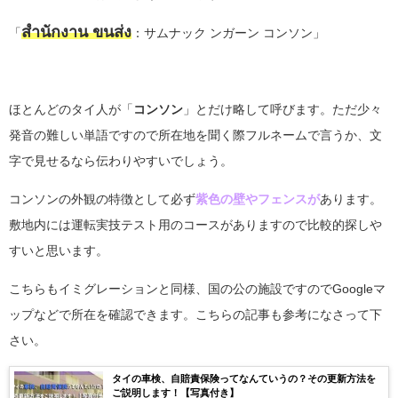
สํ
านั
กงาน ขนส่ง
「
：サムナック ンガーン コンソン」
ほとんどのタイ人が「
コンソン
」とだけ略して呼びます。ただ少々
発音の難しい単語ですので所在地を聞く際フルネームで言うか、文
字で見せるなら伝わりやすいでしょう。
コンソンの外観の特徴として必ず
紫色の壁やフェンスが
あります。
敷地内には運転実技テスト用のコースがありますので比較的探しや
すいと思います。
こちらもイミグレーションと同様、国の公の施設ですのでGoogleマ
ップなどで所在を確認できます。こちらの記事も参考になさって下
さい。
タイの車検、自賠責保険ってなんていうの？その更新方法を
ご説明します！【写真付き】