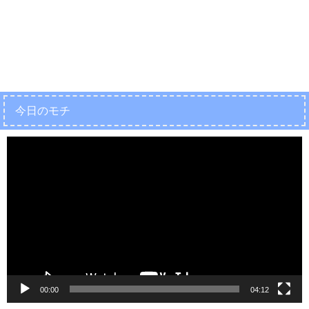
今日のモチ
動
画
プ
レ
ー
ヤ
ー
00:00
04:12