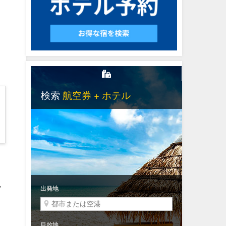
ョ
ん
ト