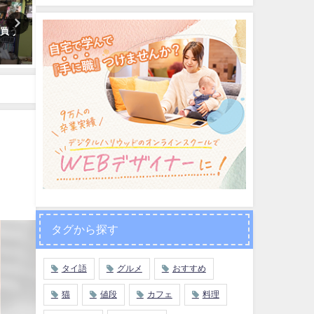
を買う
【タイ語独学に最強】タイ語辞
タイの電気代をアプリ決済
書・参考書おすすめ5選！在住10
「True Maney Wallet」
年が本音レビュー
家から出なくてOK
2017年7月27日
2020年3月26日
！
タグから探す
タイ語
グルメ
おすすめ
猫
値段
カフェ
料理