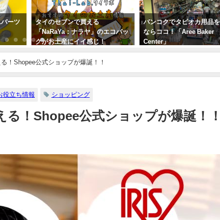
1バーツ
タイのセブンで買える
バンコクでタピオカ用品
「NaRaYa：ナラヤ」のエコバッ
ならココ！「Aree Baker
グがお土産にイイ感じ！
Center」
2020年1月14日
2019年8月2日
！Shopee公式ショップが爆誕！！
お役立ち情報
ショッピング
る！Shopee公式ショップが爆誕！