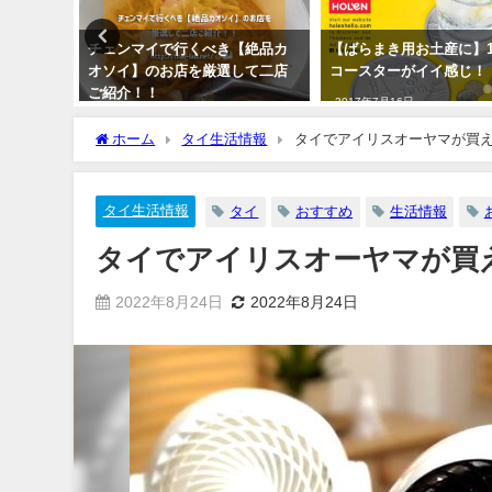
とない！
チェンマイで行くべき【絶品カ
【ばらまき用お土産に】
ナック
オソイ】のお店を厳選して二店
コースターがイイ感じ！
ご紹介！！
2017年7月16日
2019年4月2日
ホーム
タイ生活情報
タイでアイリスオーヤマが買える
タイ生活情報
タイ
おすすめ
生活情報
タイでアイリスオーヤマが買え
2022年8月24日
2022年8月24日