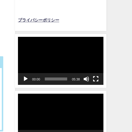
プライバシーポリシー
動
画
プ
レ
ー
ヤ
00:00
05:38
ー
動
画
プ
レ
ー