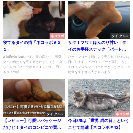
ネコラボ
タイ グルメ
寝てるタイの猫「ネコラボ＃３
サク！フワ！ほんのり甘い！タ
１」
イのお手軽スナック「パートン
コー」
สวัสดีครับ Nobuです。週の真ん中、可愛い
パートンコーは朝によく売られているのを
タイの猫たちを見て癒されましょう！ 久
目にします。 パートンコーと豆乳、もし
しぶりの「ネコラボ＃３１」です。 寝て
くはインスタントコーヒーというセットで
るタイの猫...
朝食をすませる人が多いよう...
タイ グルメ
ネコラボ
【レビュー】可愛いパッケージ
今日8/8は「世界 猫の日」という
だけど！タイのコンビニで買え
ことで急遽【ネコラボ＃42】