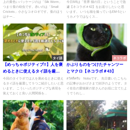
る虫スナックがかなり「虫」な
上の黄色いパッケージのは「Silk Worm」
今日8/8は「世界 猫の日」ということで急
つまり蚕の幼虫です。赤いのは「Small
遽【ネコラボ＃42】をお送りしたいと思
件について
Crickets」小さなコオロギです。蚕のほう
います。 いつも猫を撮っているEM-5とい
はチー...
うカメラではなくス...
タイ語
ネコラボ
【めっちゃポジティブ!!】人を褒
かぶりものをつけたチャンツー
めるときに使えるタイ語を厳選
とマクロ【ネコラボ＃43】
して５つご紹介！
今回のタイラボでは人を褒めるときに使え
สวัสดีครับ Nobuです。 先日書いたこちら
るタイ語を厳選して５つご紹介したいと思
の記事がおかげさまで好評のようです。タ
います。 こういったポジティブな表現を
イ在住の愛猫家の皆さんのお役に立てたよ
覚えておくと良い人間関係を...
うでうれし...