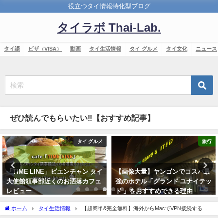
役立つタイ情報特化型ブログ
タイラボ Thai-Lab.
タイ語
ビザ（VISA）
動画
タイ生活情報
タイ グルメ
タイ文化
ニュース
ぜひ読んでもらいたい‼【おすすめ記事】
メ
旅行
タイ生活情
イ
【画像大量】ヤンゴンでコスパ最
日本のSIMロック未解除iPhone
強のホテル「グランド ユナイテッ
有効活用 おすすめの最強SIM下駄
ド 」をおすすめできる理由
がこちら！！
2019年7月19日
2018年6月4日
ホーム
タイ生活情報
【超簡単&完全無料】海外からMacでVPN接続する方
法