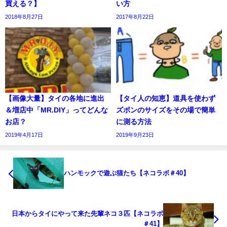
買える？】
い方
2018年8月27日
2017年8月22日
【画像大量】タイの各地に進出
【タイ人の知恵】道具を使わず
＆増店中「MR.DIY」ってどんな
ズボンのサイズをその場で簡単
お店？
に測る方法
2019年4月17日
2019年9月23日
ハンモックで遊ぶ猫たち【ネコラボ＃40】
日本からタイにやって来た先輩ネコ３匹【ネコラボ
＃41】