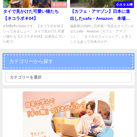
ネコラボ
小ネタ＆噂
タイで見かけた可愛い猫たち
【カフェ・アマゾン】日本に進
【ネコラボ＃04】
出したcafe・Amazon 本場タ
イの店舗はどんな感じ?
สว้สดีครับ Nobuです。【ネコラボ＃04 】
福島県川内村に日本第一号店をオープンさ
いってみましょー。 タイで見かけた可愛
せたcafe・Amazon（カフェ・アマゾ
い猫たち【ネコラボ＃04】 以前住んでい
ン）。 「タイのカフェショップ」と言う
た町で...
こともあって日本のメデ...
カテゴリーから探す