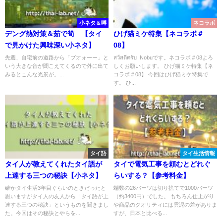
小ネタ＆噂
ネコラボ
デング熱対策＆茹で筍 【タイ
ひげ猫ミケ特集【ネコラボ＃
で見かけた興味深い小ネタ】
08】
先週、自宅前の道路から「ブオォーー」と
สว้สดีครับ Nobuです。ネコラボ＃08よろ
いう大きな音が聞こえてくるので外に出て
しくお願いします。 ひげ猫ミケ特集【ネ
みるとこんな光景が。...
コラボ＃08】 今回はひげ猫ミケ特集で
す。 ひ...
タイ語
タイ生活情報
タイ人が教えてくれたタイ語が
タイで電気工事を頼むとどれぐ
上達する三つの秘訣【小ネタ】
らいする？【参考料金】
確かタイ生活3年目ぐらいのときだったと
端数の26バーツは切り捨てで1000バーツ
思いますがタイ人の友人から「タイ語が上
（約3400円）でした。 もちろん仕上がり
達する三つの秘訣」というものを聞きまし
や商品のクオリティには雲泥の差がありま
た。今回はその秘訣とやらを...
すが、日本と比べる...