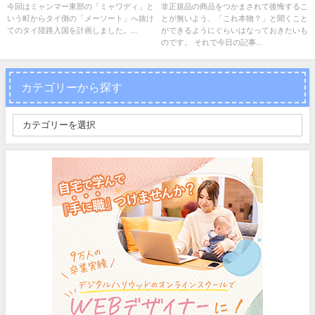
ーソートへ入国する方法
て言えばいい？
今回はミャンマー東部の「ミャワディ」と
非正規品の商品をつかまされて後悔するこ
いう町からタイ側の「メーソート」へ抜け
とが無いよう、「これ本物？」と聞くこと
てのタイ陸路入国を計画しました。...
ができるようにぐらいはなっておきたいも
のです。 それで今日の記事...
カテゴリーから探す