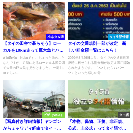
小ネタ＆噂
タイ生活情報
【タイの田舎で暮らそう】ロー
タイの交通規則一部が改定 新
カルを10km走って巨大魚とハト
しい罰金額一覧はこちら！
にエサをあげにいってみた
สวัสดีครับ Nobuです。 ちょっと前のこと
2020年8月26日より、タイでの交通規則違
なんですが、近所にあるローカル水際公園
反時に科せられる罰金額が改定＆適用開始
で大量の巨大魚を見かけました。 一周4ｋ
されたようです。 「✕✕したら○○バー
ｍぐらい...
ツ」といった感じの分...
ビザ（VISA）
タイ語
【写真付き詳細情報】ヤンゴン
「本物、偽物、正規、非正規、
からミャワディ経由でタイ・メ
公式、非公式」ってタイ語で何