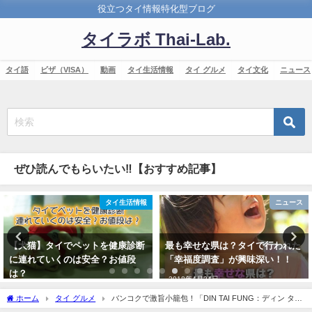
役立つタイ情報特化型ブログ
タイラボ Thai-Lab.
タイ語
ビザ（VISA）
動画
タイ生活情報
タイ グルメ
タイ文化
ニュース
ぜひ読んでもらいたい‼【おすすめ記事】
タイ生活情報
ニュース
【犬猫】タイでペットを健康診断
最も幸せな県は？タイで行われた
に連れていくのは安全？お値段
「幸福度調査」が興味深い！！
は？
2018年4月24日
2021年2月18日
ホーム
タイ グルメ
バンコクで激旨小籠包！「DIN TAI FUNG：ディン タイ
フォン」に行ってみた