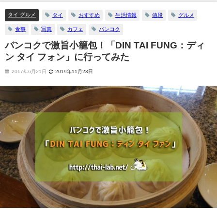
タイ グルメ
タイ
おすすめ
生活情報
値段
グルメ
食事
写真
カフェ
バンコク
バンコクで激旨小籠包！「DIN TAI FUNG：ディ
ン タイ フォン」に行ってみた
2017年6月21日
2019年11月23日