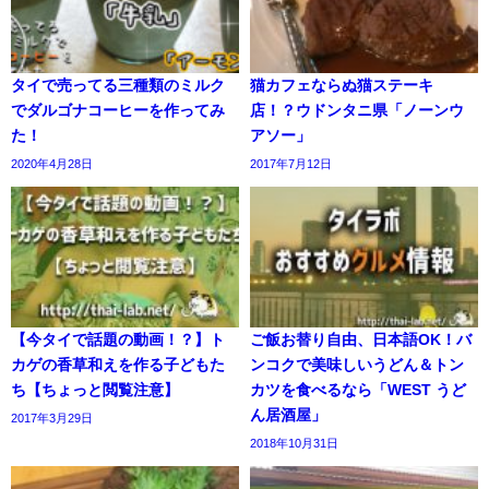
タイで売ってる三種類のミルク
猫カフェならぬ猫ステーキ
でダルゴナコーヒーを作ってみ
店！？ウドンタニ県「ノーンウ
た！
アソー」
2020年4月28日
2017年7月12日
【今タイで話題の動画！？】ト
ご飯お替り自由、日本語OK！バ
カゲの香草和えを作る子どもた
ンコクで美味しいうどん＆トン
ち【ちょっと閲覧注意】
カツを食べるなら「WEST うど
ん居酒屋」
2017年3月29日
2018年10月31日