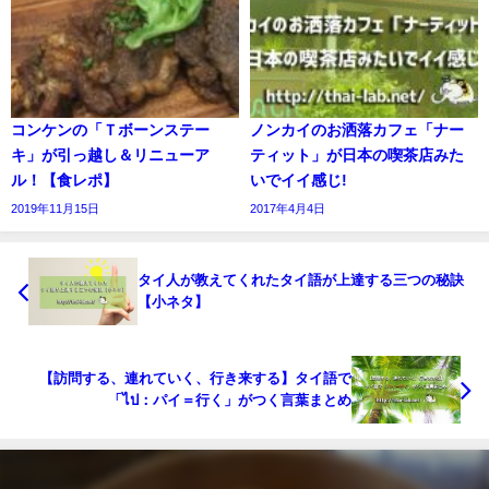
コンケンの「Ｔボーンステー
ノンカイのお洒落カフェ「ナー
キ」が引っ越し＆リニューア
ティット」が日本の喫茶店みた
ル！【食レポ】
いでイイ感じ!
2019年11月15日
2017年4月4日
タイ人が教えてくれたタイ語が上達する三つの秘訣
【小ネタ】
【訪問する、連れていく、行き来する】タイ語で
「ไป：パイ＝行く」がつく言葉まとめ