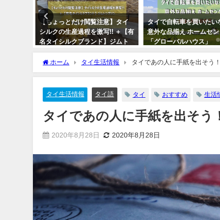
意】タイ
タイで自転車を買いたいなら？
【ラオス土産にも】ビエ
! ＋【有
意外な品揃え ホームセンター
ン＆サワンナケートでコ
】ジムト
「グローバルハウス」
豆を買おう！焙煎工場は
ある？
2017年7月10日
ホーム
タイ生活情報
タイであの人に手紙を出そう
2017年8月25日
タイ生活情報
タイ語
タイ
おすすめ
生活
タイであの人に手紙を出そう
2020年8月28日
2020年8月28日