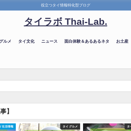
役立つタイ情報特化型ブログ
タイラボ Thai-Lab.
 グルメ
タイ文化
ニュース
面白体験＆あるあるネタ
お土産
記事】
タイ グルメ
タイ グルメ
タイ