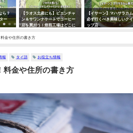
ンチャ
【イサーン】マハサラカム県で
タイで売ってる「珪藻土
ーヒー
必ず行くべき美味しいクイジャ
ット」を使ってみた！【
どこに
ップ店
買える？】
2017年6月15日
2018年8月27日
！料金や住所の書き方
情報
タイ語
お役立ち情報
！料金や住所の書き方