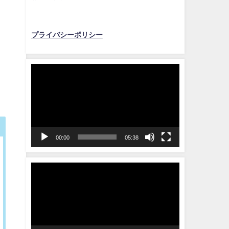
プライバシーポリシー
動
画
プ
レ
ー
ヤ
00:00
05:38
ー
動
画
プ
レ
ー