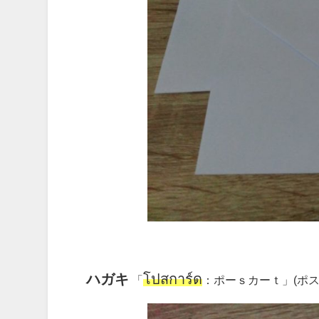
ハガキ
โปสการ์ด
「
：ポーｓカーｔ」(ポス