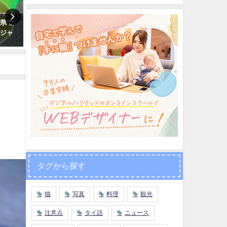
バスマ
【タイ面白CM】タイの個性派俳
【日常タイ語】両替所で使
どこで
優「サーイチア」の出てるCMは
タイ語表現
だいたい名作
2021年3月25日
2021年1月13日
タグから探す
猫
写真
料理
観光
注意点
タイ語
ニュース