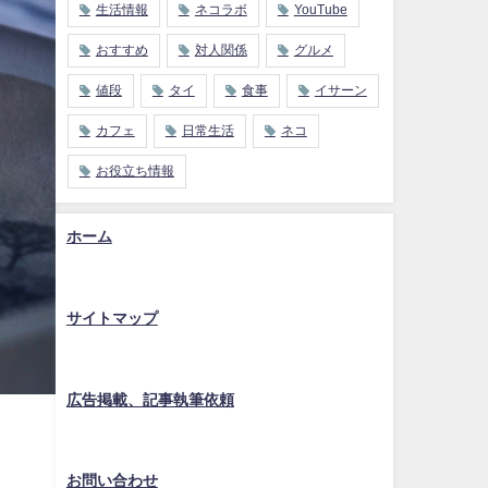
生活情報
ネコラボ
YouTube
おすすめ
対人関係
グルメ
値段
タイ
食事
イサーン
カフェ
日常生活
ネコ
お役立ち情報
ホーム
サイトマップ
広告掲載、記事執筆依頼
お問い合わせ