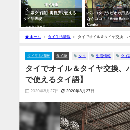
風 餃子
【日常タイ語】両替所で使える
バンコクでタピオカ用品
で美味し
タイ語表現
ならココ！「Aree Baker
Center」
2021年3月25日
2019年8月2日
ホーム
タイ生活情報
タイでオイル＆タイヤ交換、
タイ生活情報
タイ語
タイ
生活情報
タイ
タイでオイル＆タイヤ交換、
で使えるタイ語】
2020年8月27日
2020年8月27日