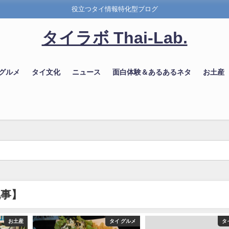
役立つタイ情報特化型ブログ
タイラボ Thai-Lab.
 グルメ
タイ文化
ニュース
面白体験＆あるあるネタ
お土産
記事】
お土産
タイ グルメ
タ