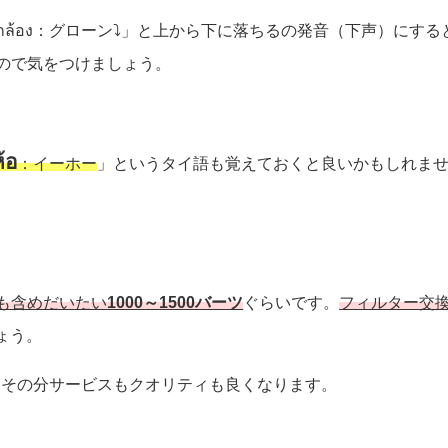
ล้อง：グローン⤵」と上から下に落ちるの発音（下声）にする
ので気をつけましょう。
ห้อ
：イーホー
」
というタイ語も覚えておくと良いかもしれま
も含めだいたい
1000～1500バーツ
ぐらいです。
フィルター交
ょう。
、その分サービスもクオリティも良くなります。