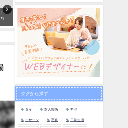
ツ！
【服を脱いだココナッツ！？】
【タイに来たら迷わず買う
クワ
タイで売ってるインスタ映え
お土産】タイ産おすすめ薬
「ヤシの実ジュース」はこうや
鹸「マダムヘン」「アパイ
って作られている！
ベート」
2020年10月7日
2017年4月7日
場
タグから探す
タイ
対人関係
料理
イサーン
写真
日常生活