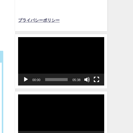
プライバシーポリシー
動
画
プ
レ
ー
ヤ
00:00
05:38
ー
動
画
プ
レ
ー