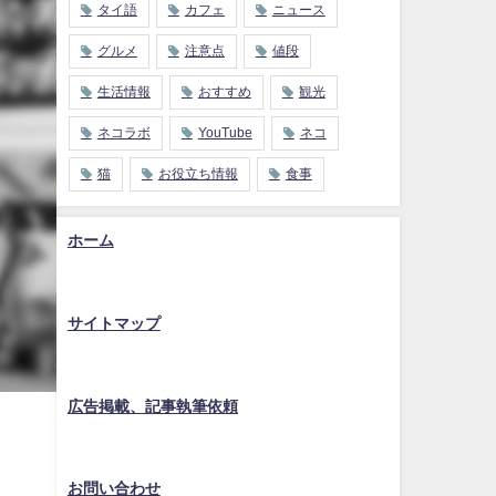
タイ語
カフェ
ニュース
グルメ
注意点
値段
生活情報
おすすめ
観光
ネコラボ
YouTube
ネコ
猫
お役立ち情報
食事
ホーム
サイトマップ
広告掲載、記事執筆依頼
お問い合わせ