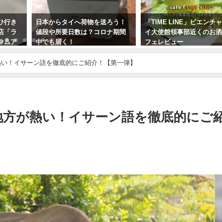
ろう！
「TIME LINE」ビエンチャン タ
イサーンで非日常体験を! 
ナ期間
イ大使館領事部近くのお洒落カ
パノム県のおすすめポイ
フェレビュー
とめ【画像多め】
2017年6月30日
2018年3月21日
熱い！イサーン語を徹底的にご紹介！【第一弾】
地方が熱い！イサーン語を徹底的にご