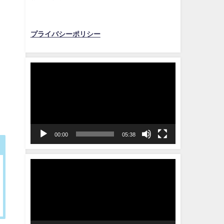
プライバシーポリシー
動
画
プ
レ
ー
ヤ
00:00
05:38
ー
動
画
プ
レ
ー