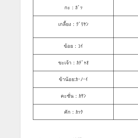
กะ：ｶﾞｯ
เกลี้ยง：ｸﾞﾘﾔﾝ
ข้อย：ｺｲ
ขะเจ้า：ｶﾁﾞｬｵ
ข้าน้อย:ｶｰﾉｰｲ
คะซั่น：ｶｻﾝ
คัก：ｶｯｸ