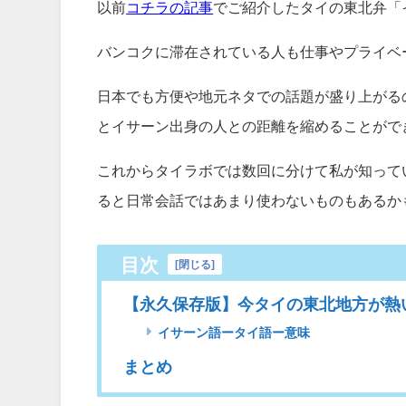
以前
コチラの記事
でご紹介したタイの東北弁「
バンコクに滞在されている人も仕事やプライベ
日本でも方便や地元ネタでの話題が盛り上がる
とイサーン出身の人との距離を縮めることがで
これからタイラボでは数回に分けて私が知って
ると日常会話ではあまり使わないものもあるか
目次
[
閉じる
]
【永久保存版】今タイの東北地方が熱
イサーン語ータイ語ー意味
まとめ