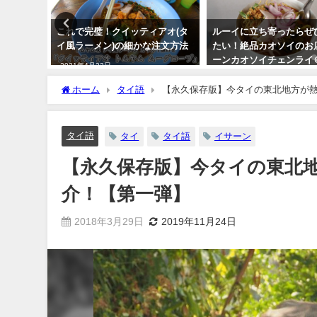
アオ(タ
ルーイに立ち寄ったらぜひ行き
日本からタイへ荷物を送
注文方法
たい！絶品カオソイのお店「ラ
値段や所要日数は？コロ
ーンカオソイチェンライ＠ムア
中でも届く！
ンルーイ」
2020年4月30日
ホーム
タイ語
【永久保存版】今タイの東北地方が
2018年3月18日
タイ語
タイ
タイ語
イサーン
【永久保存版】今タイの東北
介！【第一弾】
2018年3月29日
2019年11月24日