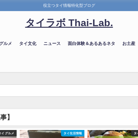
役立つタイ情報特化型ブログ
タイラボ Thai-Lab.
 グルメ
タイ文化
ニュース
面白体験＆あるあるネタ
お土産
記事】
イ生活情報
タイ グルメ