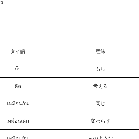
ね。
タイ語
意味
ถ้า
もし
คิด
考える
เหมือนกัน
同じ
เหมือนเดิม
変わらず
เหมือนกับ
～のような