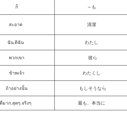
ก็
～も
สะอาด
清潔
ฉัน.ดิฉัน
わたし
พวกเขา
彼ら
ข้าพเจ้า
わたくし
ถ้าอย่างนั้น
もしそうなら
ดีมาก.สุดๆ.จริงๆ
最も、本当に