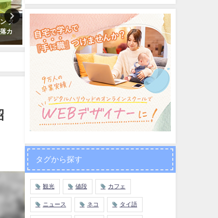
ナコン
海外生活＆旅行の必需品！おす
「太っ腹 ケチ 冗談」冗談
ントま
すめクレジットカード厳選３社
使える三つのタイ語表現を
よう
2017年7月28日
2019年6月9日
紹
タグから探す
観光
値段
カフェ
ニュース
ネコ
タイ語