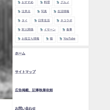
おすすめ
料理
グルメ
注意点
写真
生活情報
タイ
日常生活
ネコラボ
対人関係
イサーン
食事
お役立ち情報
猫
YouTube
ホーム
サイトマップ
広告掲載、記事執筆依頼
お問い合わせ