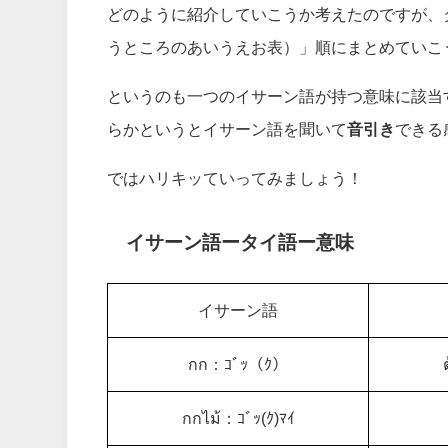
どのように紹介していこうか考えたのですが、
うところのあいうえお表）」順にまとめていこ
というのも一つのイサーン語が持つ意味に該当
らかというとイサーン語を聞いて
音引き
できる
ではハリキッていってみましょう！
イサーン語ータイ語ー意味
イサーン語
กก：ｺﾞｯ（ｸ）
กกไม้：ｺﾞｯ(ｸ)ﾏｲ