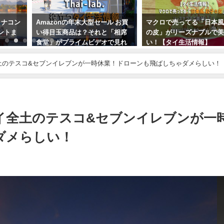
 ナコン
Amazonの年末大型セール お買
マクロで売ってる「日本風
ントま
い得目玉商品は？それと「相席
の皮」がリーズナブルで
食堂」がプライムビデオで見れ
い！【タイ生活情報】
るようになったよ！
2017年8月19日
全土のテスコ&セブンイレブンが一時休業！ドローンも飛ばしちゃダメらしい！
2018年11月21日
タイ全土のテスコ&セブンイレブンが一
ダメらしい！