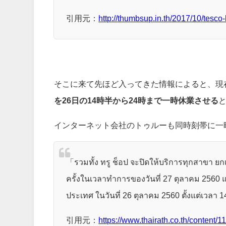
引用元：
http://thumbsup.in.th/2017/10/tesco
そこに来て先ほど入ってきた情報によると、現
を26日の14時半から24時まで一時休業させる
インターネット会社のトゥルーも同時刻帯に一
「รวมทั้ง ทรู ช็อป จะปิดให้บริการทุกสาขา ยกเ
ครั้งในเวลาทำการของวันที่ 27 ตุลาคม 2560 แ
ประเทศ ในวันที่ 26 ตุลาคม 2560 ตั้งแต่เวลา 
引用元：
https://www.thairath.co.th/content/