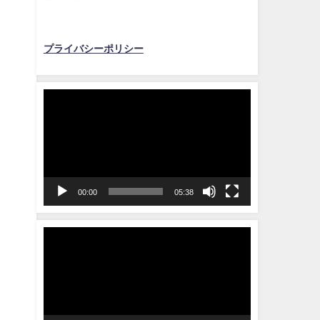
プライバシーポリシー
動
画
プ
レ
ー
ヤ
00:00
05:38
ー
動
画
プ
レ
ー