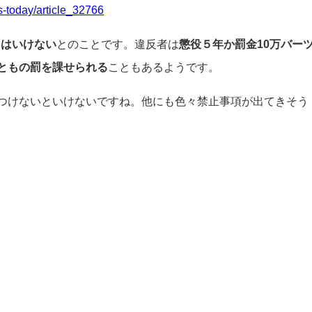
-today/article_32766
てはいけない
とのことです。違反者は
懲役５年か罰金10万バー
ともの罰を課せられる
こともあるようです。
つけないといけないですね。他にも色々禁止事項が出てきそう