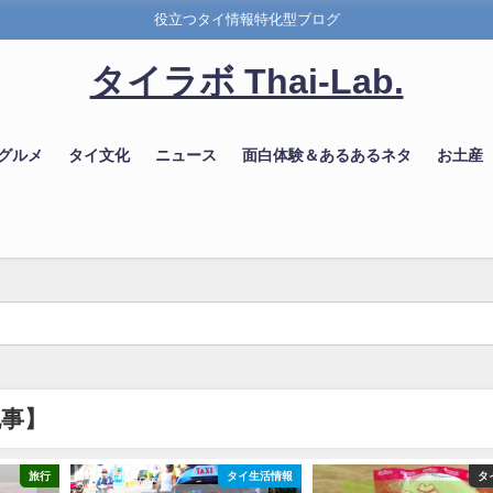
役立つタイ情報特化型ブログ
タイラボ Thai-Lab.
 グルメ
タイ文化
ニュース
面白体験＆あるあるネタ
お土産
記事】
旅行
タイ生活情報
タ