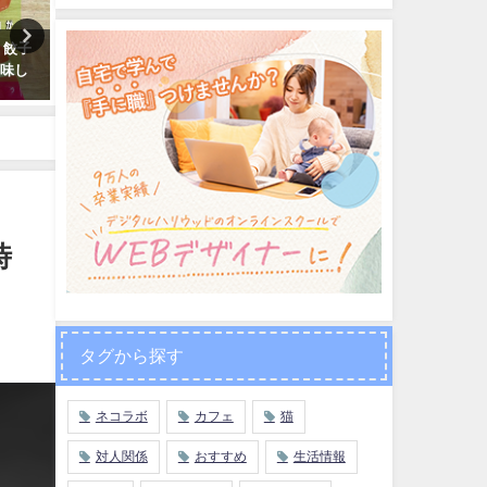
 餃子
【宿泊レビュー】ビエンチャン
朝食にぴったり！見かけた
美味し
にある高級＆高クオリティホテ
ひ食べるべきタイのファス
ル「ムオン タン ラグジュアリ
ード「パークモー」
ー」「セタパレス」
2019年1月2日
2018年1月4日
時
タグから探す
ネコラボ
カフェ
猫
対人関係
おすすめ
生活情報