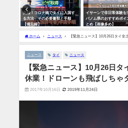
て日本
実録！コロナ禍でタイに入国す
イサーンで非日常体験を!
ラベルシム
る方法 その必要書類と手順
パノム県のおすすめポイ
【備忘録】
とめ【画像多め】
2021年5月13日
2018年3月21日
ホーム
ニュース
【緊急ニュース】10月26日タイ
ニュース
タイ
ニュース
【緊急ニュース】10月26日
休業！ドローンも飛ばしちゃ
2017年10月16日
2019年11月24日