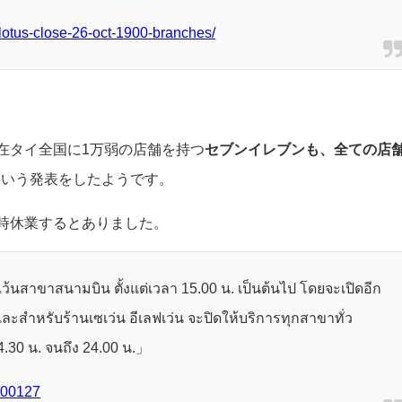
-lotus-close-26-oct-1900-branches/
在タイ全国に1万弱の店舗を持つ
セブンイレブンも、全ての店
という発表をしたようです。
時休業するとありました。
ว้นสาขาสนามบิน ตั้งแต่เวลา 15.00 น. เป็นต้นไป โดยจะเปิดอีก
ละสำหรับร้านเซเว่น อีเลฟเว่น จะปิดให้บริการทุกสาขาทั่ว
14.30 น. จนถึง 24.00 น.」
1100127