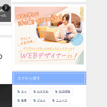
に作れ
カシコン銀行のアプリ「K
タイのローカル缶詰を食べ
たった
PLUS」を使ってカードレス出金
べ！安くて美味しいのはコ
をする方法
だ！！
2018年11月12日
2017年12月28日
の
タグから探す
タイ
おすすめ
生活情報
食事
グルメ
ニュース