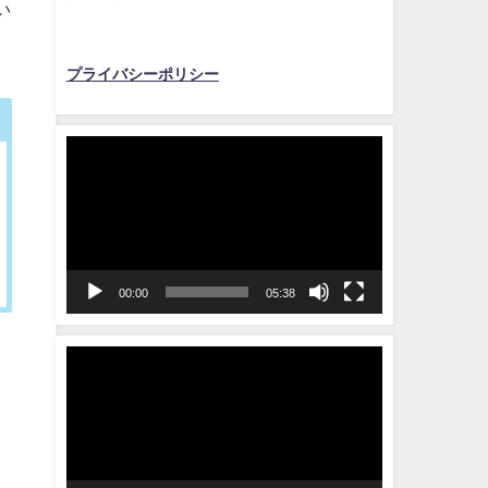
い
プライバシーポリシー
動
画
プ
レ
ー
ヤ
00:00
05:38
ー
動
画
プ
レ
ー