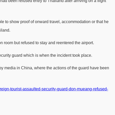
ad been refused entry to Thailand after arriving on a flight
e to show proof of onward travel, accommodation or that he
iland.
n room but refused to stay and reentered the airport.
ecurity guard which is when the incident took place.
y media in China, where the actions of the guard have been
eign-tourist-assaulted-security-guard-don-mueang-refused-