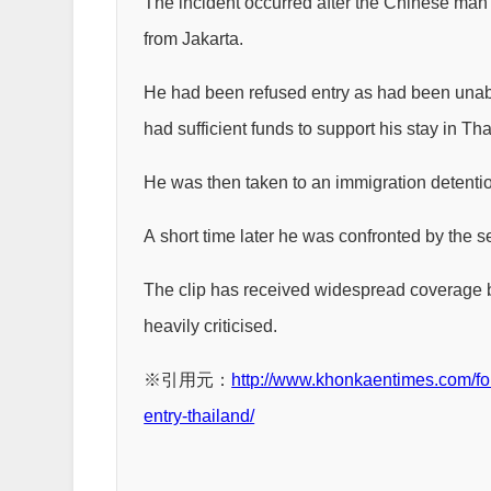
The incident occurred after the Chinese man h
from Jakarta.
He had been refused entry as had been unabl
had sufficient funds to support his stay in Tha
He was then taken to an immigration detentio
A short time later he was confronted by the s
The clip has received widespread coverage b
heavily criticised.
※引用元：
http://www.khonkaentimes.com/for
entry-thailand/