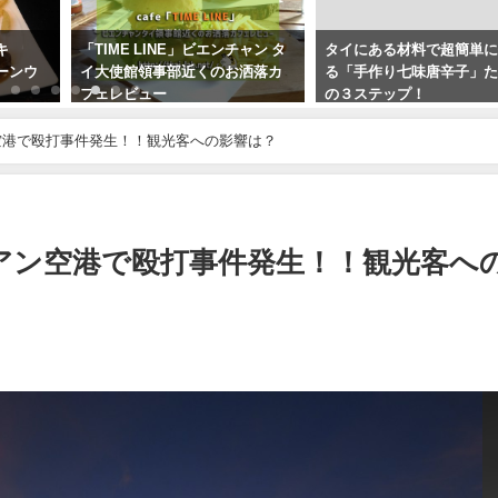
キ
「TIME LINE」ビエンチャン タ
タイにある材料で超簡単
ーンウ
イ大使館領事部近くのお洒落カ
る「手作り七味唐辛子」
フェレビュー
の３ステップ！
2017年6月30日
2019年6月18日
空港で殴打事件発生！！観光客への影響は？
アン空港で殴打事件発生！！観光客へ