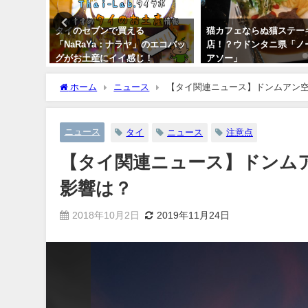
でコスパ
タイのセブンで買える
猫カフェならぬ猫ステー
 ユナイ
「NaRaYa：ナラヤ」のエコバッ
店！？ウドンタニ県「ノ
きる理由
グがお土産にイイ感じ！
アソー」
2020年1月14日
2017年7月12日
ホーム
ニュース
【タイ関連ニュース】ドンムアン
ニュース
タイ
ニュース
注意点
【タイ関連ニュース】ドンム
影響は？
2018年10月2日
2019年11月24日