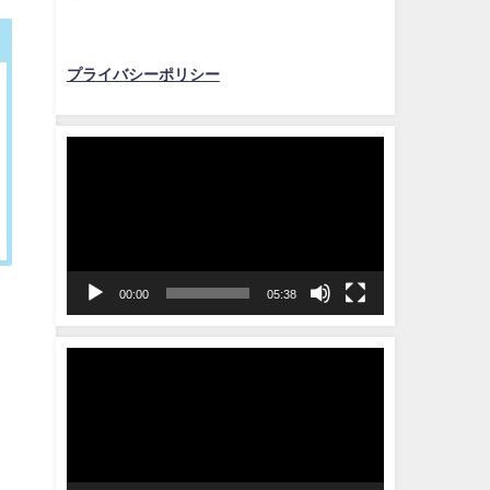
プライバシーポリシー
動
画
プ
レ
ー
ヤ
00:00
05:38
ー
動
画
プ
レ
ー