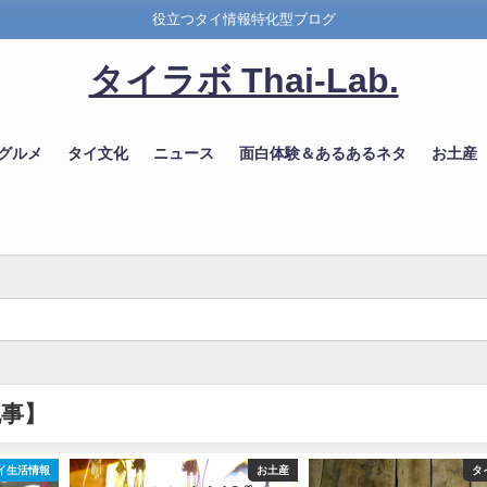
役立つタイ情報特化型ブログ
タイラボ Thai-Lab.
 グルメ
タイ文化
ニュース
面白体験＆あるあるネタ
お土産
記事】
イ生活情報
お土産
タ