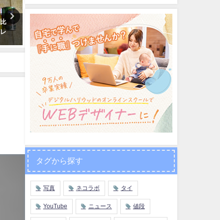
べ比
「バーントーンルアン」チェン
タイの田舎＆冬ならではの
コレ
マイに行ったら必ず行くべき観
しみ！「ファーン」を買っ
光地【パート①】
しんでみた
2019年11月2日
2019年12月26日
タグから探す
写真
ネコラボ
タイ
YouTube
ニュース
値段