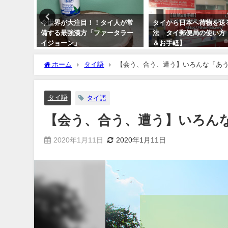
買うべき
今世界が大注目！！タイ人が常
タイから日本へ荷物を送
め薬用石
備する最強漢方「ファータラー
法 タイ郵便局の使い方
パイプー
イジョーン」
＆お手軽】
2021年8月10日
2018年2月3日
ホーム
タイ語
【会う、合う、遭う】いろんな「あ
タイ語
タイ語
【会う、合う、遭う】いろん
2020年1月11日
2020年1月11日