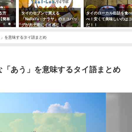
る方
タイのセブンで買える
タイのローカル缶詰を食
【簡単
「NaRaYa：ナラヤ」のエコバッ
べ！安くて美味しいのは
グがお土産にイイ感じ！
だ！！
2020年1月14日
2017年12月28日
う」を意味するタイ語まとめ
な「あう」を意味するタイ語まとめ