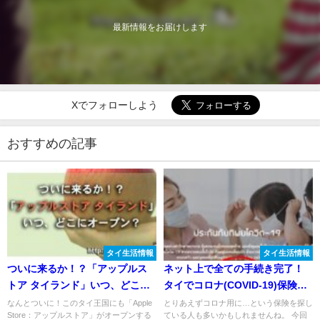
最新情報をお届けします
Xでフォローしよう
おすすめの記事
タイ生活情報
タイ生活情報
ついに来るか！？「アップルス
ネット上で全ての手続き完了！
トア タイランド」いつ、どこに
タイでコロナ(COVID-19)保険に
オープン？
入ってみた
なんとついに！このタイ王国にも「Apple
とりあえずコロナ用に…という保険を探し
Store：アップルストア」がオープンする
ている人も多いかもしれませんね。 今回