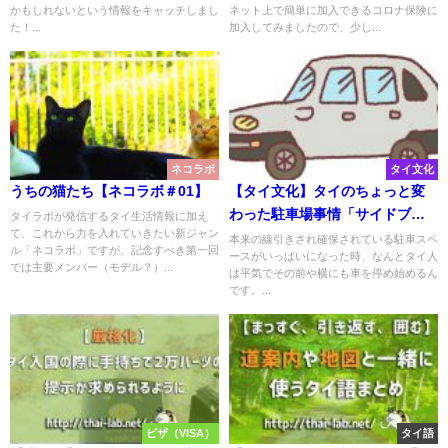
かもしれないという情報をキャッチしまし
ネット上で簡単に加入できるコロナ保険に
た！...
加入してみましたので、少し...
ネコラボ
タイ文化
うちの猫たち【ネコラボ＃01】
【タイ文化】タイのちょっと変
わった駐車場事情「サイドブレ
タイラボが発信するタイ生活情報に加え
て、これから力を入れていきたい新ジャン
ーキを引いてはいけない！？」
本来の線引きされ確保されている駐車スペ
ル「ネコラボ」ですが、記念すべき第一回
ースがいっぱいになった時、なんとタイ人
【タイ生活情報】
では主要メンバー（モデル？）...
は平気でその前や横にも車を停め始めるん
です。...
ビザ（VISA）
タイ語