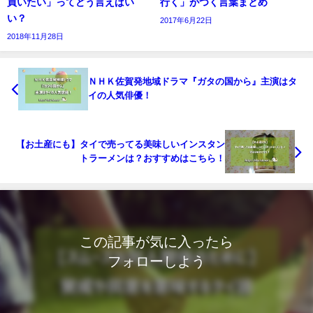
買いたい」ってどう言えばい
行く」がつく言葉まとめ
い？
2017年6月22日
2018年11月28日
ＮＨＫ佐賀発地域ドラマ『ガタの国から』主演はタ
イの人気俳優！
【お土産にも】タイで売ってる美味しいインスタン
トラーメンは？おすすめはこちら！
この記事が気に入ったら
フォローしよう