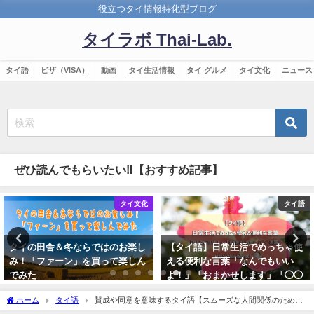
役立つタイ情報特化型ブログ
タイラボ Thai-Lab.
タイ語
ビザ（VISA）
動画
タイ生活情報
タイ グルメ
タイ文化
ニュース
ぜひ読んでもらいたい‼【おすすめ記事】
タイ文化
タイ語
タイの田舎＆冬ならではのお楽し
【タイ語】日常生活でめっちゃ使
み！「ファーン」を買って楽しん
える便利な言葉「なんでもいい
でみた
よ！」「おまかせします」「◯◯
次第」
2019年12月26日
ホーム
タイ語
賛成や同意を意味するタイ語【スムーズな人間関係のため
2019年12月13日
に】