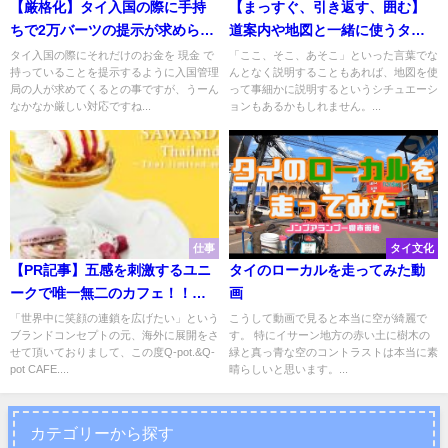
【厳格化】タイ入国の際に手持
【まっすぐ、引き返す、囲む】
ちで2万バーツの提示が求められ
道案内や地図と一緒に使うタイ
るように
語まとめ
タイ入国の際にそれだけのお金を 現金 で
「ここ、そこ、あそこ」といった言葉でな
持っていることを提示するように入国管理
んとなく説明することもあれば、地図を使
局の人が求めてくるとの事ですが、うーん
って事細かに説明するというシチュエーシ
なかなか厳しい対応ですね...
ョンもあるかもしれません。...
仕事
タイ文化
【PR記事】五感を刺激するユニ
タイのローカルを走ってみた動
ークで唯一無二のカフェ！！あ
画
の「Q-pot.」がバンコクにグラ
「世界中に笑顔の連鎖を広げたい」という
こうして動画で見ると本当に空が綺麗で
ブランドコンセプトの元、海外に展開をさ
す。 特にイサーン地方の赤い土に樹木の
ンドオープン！！
せて頂いておりまして、この度Q-pot.&Q-
緑と真っ青な空のコントラストは本当に素
pot CAFE....
晴らしいと思います。...
カテゴリーから探す