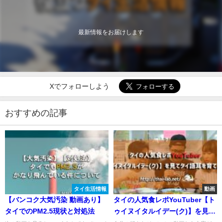
最新情報をお届けします
Xでフォローしよう
おすすめの記事
タイ生活情報
動画
【バンコク大気汚染 動画あり】
タイの人気食レポYouTuber【ト
タイでのPM2.5現状と対処法
ゥイヌイタルイデー(ク)】を見て