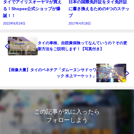
タイでアイリスオーヤマが買え
日本の国際免許証をタイ免許証
る！Shopee公式ショップが爆
に書き換えるための4つのステッ
誕！！
プ
2022年8月24日
2017年4月18日
タイの車検、自賠責保険ってなんていうの？その更
新方法をご説明します！【写真付き】
【画像大量】タイのベネチア「ダムーヌンサドゥワ
ック 水上マーケット」
この記事が気に入ったら
フォローしよう