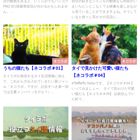
タイ語耳を育てよう！
次の動画を見ると、いくらかでもバンコク
自分の好きなジャンルの動画なら内容がい
PM2.5の現被害状況が分かるかもしれませ
まいちピンとこなくても映像を楽しみなが
ん。...
ら見ていることができますよね。そうして
いると徐々に耳がその言語に...
ネコラボ
ネコラボ
うちの猫たち【ネコラボ＃01】
タイで見かけた可愛い猫たち
【ネコラボ＃04】
タイラボが発信するタイ生活情報に加え
て、これから力を入れていきたい新ジャン
สว้สดีครับ Nobuです。【ネコラボ＃04 】
ル「ネコラボ」ですが、記念すべき第一回
いってみましょー。 タイで見かけた可愛
では主要メンバー（モデル？）...
い猫たち【ネコラボ＃04】 以前住んでい
た町で...