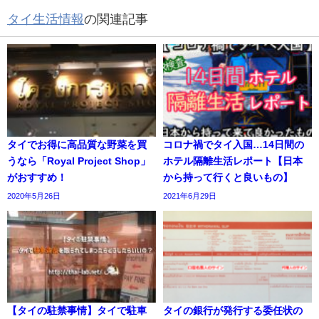
タイ生活情報
の関連記事
タイでお得に高品質な野菜を買
コロナ禍でタイ入国…14日間の
うなら「Royal Project Shop」
ホテル隔離生活レポート【日本
がおすすめ！
から持って行くと良いもの】
2020年5月26日
2021年6月29日
【タイの駐禁事情】タイで駐車
タイの銀行が発行する委任状の