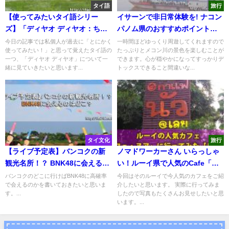
タイ語
旅行
【使ってみたいタイ語シリー
イサーンで非日常体験を! ナコン
ズ】「ディヤオ ディヤオ：ちょ
パノム県のおすすめポイントま
っとちょっと」
とめ【画像多め】
今日の記事では私個人が過去に「とにかく
一時間ほどゆっくり周遊してくれますので
使ってみたい！」と思って覚えたタイ語の
たっぷりとメコン川の景色を楽しむことが
一つ、「ディヤオ ディヤオ」について一
できます。心が穏やかになってすっかりデ
緒に見ていきたいと思います...
トックスできること間違いな...
タイ文化
旅行
【ライブ予定表】バンコクの新
ノマドワーカーさん いらっしゃ
観光名所！？ BNK48に会えるの
い！ルーイ県で人気のCafe「カ
はどこ？
フェ・ヌア＠ルーイ」に行って
バンコクのどこに行けばBNK48に高確率
今回はそのルーイで今人気のカフェをご紹
で会えるのかを書いておきたいと思いま
介したいと思います。 実際に行ってみま
みた【レビュー】
す。...
したので写真もたくさんお見せしたいと思
います。...