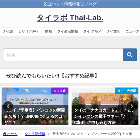
役立つタイ情報特化型ブログ
タイラボ Thai-Lab.
タイ語
ビザ（VISA）
動画
タイ生活情報
タイ グルメ
タイ文化
ニュース
ぜひ読んでもらいたい‼【おすすめ記事】
タイ文化
タイ生活情報
【ライブ予定表】バンコクの新観
タイの「ナナコカード」！？セブ
光名所！？ BNK48に会えるのは
ンイレブンの電子マネー「7-
どこ？
Card」に申し込む方法
2018年3月12日
2017年11月3日
ホーム
タイ生活情報
最大70%オフのジムトンプソンセール2019冬！今年は
いつ？どこで開催される？