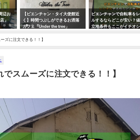
周辺お
【ビエンチャン・タイ大使館近
ビエンチャンで自転車を
号店」
く】時間つぶしができるお洒落
ルするならどこが安い？
カフェ「Under the tree」
立地条件もここがイチオ
2020年3月6日
2017年9月27日
ムーズに注文できる！！】
ェ
れでスムーズに注文できる！！】