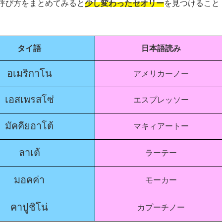
呼び方をまとめてみると
少し変わったセオリー
を見つけること
タイ語
日本語読み
อเมริกาโน
アメリカーノー
เอสเพรสโซ่
エスプレッソー
มัคคียอาโต้
マキィアートー
ลาเต้
ラーテー
มอคค่า
モーカー
คาปูชิโน่
カプーチノー