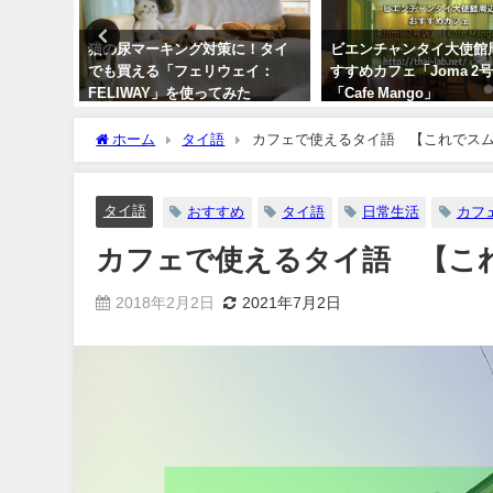
る！「田
猫の尿マーキング対策に！タイ
ビエンチャンタイ大使館
でも買える「フェリウェイ：
すすめカフェ「Joma 2
FELIWAY」を使ってみた
「Cafe Mango」
2021年4月2日
2017年9月11日
ホーム
タイ語
カフェで使えるタイ語 【これでス
タイ語
おすすめ
タイ語
日常生活
カフ
カフェで使えるタイ語 【こ
2018年2月2日
2021年7月2日