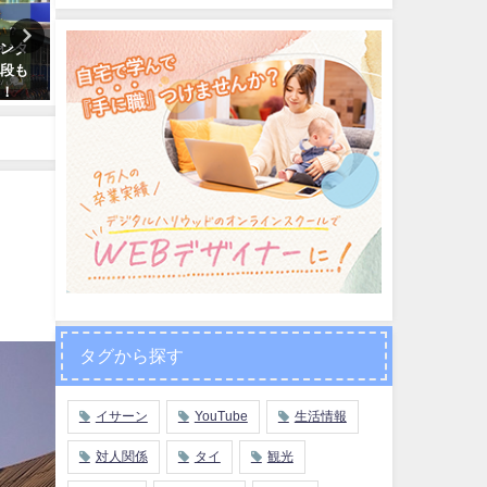
レンタ
【タイ語】日常生活でめっちゃ
【ちょっとだけ閲覧注意】
値段も
使える便利な言葉「なんでもい
シルクの生産過程を激写!! 
シ！
いよ！」「おまかせします」
名タイシルクブランド】ジ
「◯◯次第」
ンプソン
2019年12月13日
2018年10月9日
タグから探す
イサーン
YouTube
生活情報
対人関係
タイ
観光