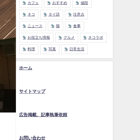
カフェ
おすすめ
値段
ネコ
タイ語
注意点
ニュース
猫
食事
お役立ち情報
グルメ
ネコラボ
料理
写真
日常生活
ホーム
サイトマップ
広告掲載、記事執筆依頼
お問い合わせ