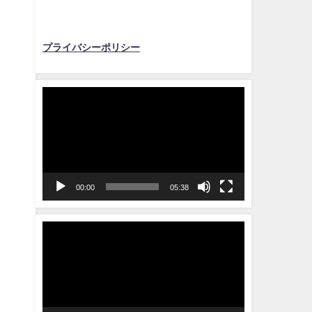
プライバシーポリシー
動
画
プ
レ
ー
ヤ
00:00
05:38
ー
動
画
プ
レ
ー