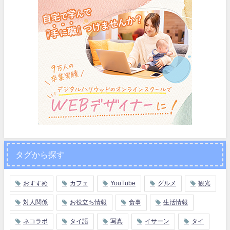
タグから探す
おすすめ
カフェ
YouTube
グルメ
観光
対人関係
お役立ち情報
食事
生活情報
ネコラボ
タイ語
写真
イサーン
タイ