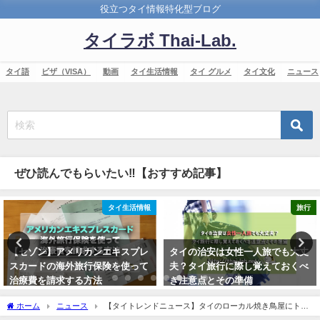
役立つタイ情報特化型ブログ
タイラボ Thai-Lab.
タイ語
ビザ（VISA）
動画
タイ生活情報
タイ グルメ
タイ文化
ニュース
ぜひ読んでもらいたい‼【おすすめ記事】
タイ生活情報
旅行
【セゾン】アメリカンエキスプレ
タイの治安は女性一人旅でも大丈
スカードの海外旅行保険を使って
夫？タイ旅行に際し覚えておくべ
治療費を請求する方法
き注意点とその準備
2017年10月17日
2017年12月27日
ホーム
ニュース
【タイトレンドニュース】タイのローカル焼き鳥屋にトム
クルーズ出現！？【店バレあり】