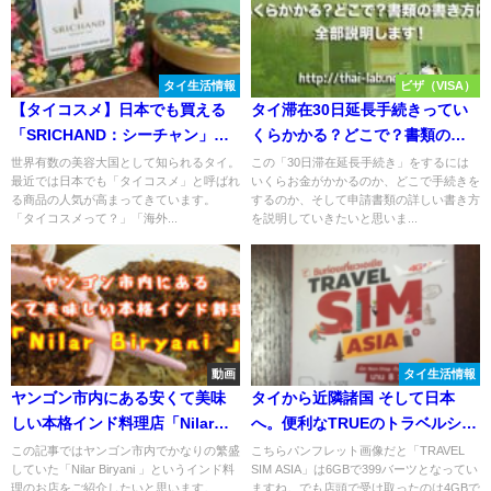
タイ生活情報
ビザ（VISA）
【タイコスメ】日本でも買える
タイ滞在30日延長手続きってい
「SRICHAND：シーチャン」の
くらかかる？どこで？書類の書
フェイスパウダーが凄い！
き方は？全部説明します！
世界有数の美容大国として知られるタイ。
この「30日滞在延長手続き」をするには
最近では日本でも「タイコスメ」と呼ばれ
いくらお金がかかるのか、どこで手続きを
る商品の人気が高まってきています。
するのか、そして申請書類の詳しい書き方
「タイコスメって？」「海外...
を説明していきたいと思いま...
動画
タイ生活情報
ヤンゴン市内にある安くて美味
タイから近隣諸国 そして日本
しい本格インド料理店「Nilar
へ。便利なTRUEのトラベルシム
Biryani 」
を使ってみた！
この記事ではヤンゴン市内でかなりの繁盛
こちらパンフレット画像だと「TRAVEL
していた「Nilar Biryani 」というインド料
SIM ASIA」は6GBで399バーツとなってい
理のお店をご紹介したいと思います。...
ますね。でも店頭で受け取ったのは4GBで