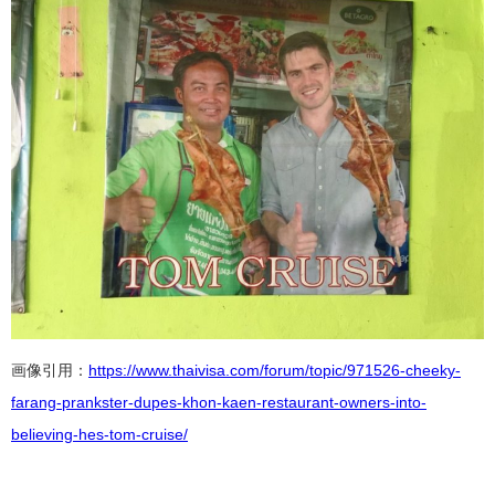
画像引用：
https://www.thaivisa.com/forum/topic/971526-cheeky-
farang-prankster-dupes-khon-kaen-restaurant-owners-into-
believing-hes-tom-cruise/