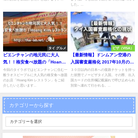
した。...
タイ グルメ
ビザ（VISA）
ビエンチャンの地元民に大人
【最新情報】ドンムアン空港の
気！！格安食べ放題の「Hoang
入国審査厳格化 2017年10月の現
Kim レストラン」
状
今回のタイラボではビエンチャンに住む一
３０日以内の日本への復路チケットを持っ
般ラオスピープルに大人気の格安食べ放題
た状態でノービザタイ入国。その際、出入
のお店「Hoang Kim レストラン」をご紹
国カードの住所欄記載漏れで呼び止められ
介したいと思います...
別室へ連れて行かれる。...
カテゴリーから探す