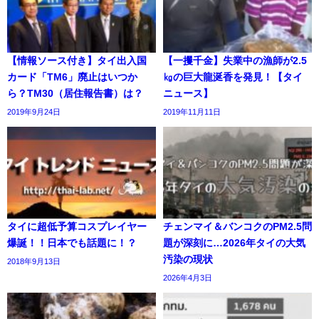
【情報ソース付き】タイ出入国
【一攫千金】失業中の漁師が2.5
カード「TM6」廃止はいつか
㎏の巨大龍涎香を発見！【タイ
ら？TM30（居住報告書）は？
ニュース】
2019年9月24日
2019年11月11日
タイに超低予算コスプレイヤー
チェンマイ＆バンコクのPM2.5問
爆誕！！日本でも話題に！？
題が深刻に…2026年タイの大気
汚染の現状
2018年9月13日
2026年4月3日