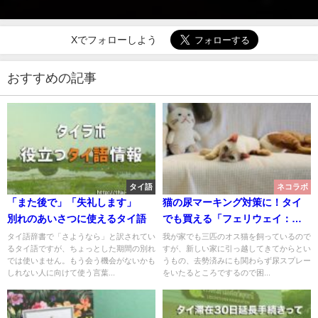
Xでフォローしよう
おすすめの記事
タイ語
ネコラボ
「また後で」「失礼します」
猫の尿マーキング対策に！タイ
別れのあいさつに使えるタイ語
でも買える「フェリウェイ：
FELIWAY」を使ってみた
タイ語辞書で「さようなら」と訳されてい
我が家でも三匹のオス猫を飼っているので
るタイ語ですが、ちょっとした期間の別れ
すが、新しい家に引っ越してきてからとい
では使いません。もう会う機会がないかも
うもの、去勢済みにも関わらず尿スプレー
しれない人に向けて使う言葉...
をいたるところでするので困...