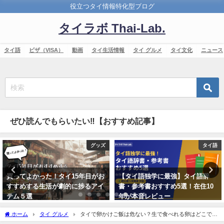
役立つタイ情報特化型ブログ
タイラボ Thai-Lab.
タイ語
ビザ（VISA）
動画
タイ生活情報
タイ グルメ
タイ文化
ニュース
ぜひ読んでもらいたい‼【おすすめ記事】
タイ語
タイ語
【タイ語独学に最強】タイ語辞
農家の人との会話が捗る！「田
書・参考書おすすめ5選！在住10
畑」に関するタイ語
年が本音レビュー
2019年7月15日
2017年7月27日
ホーム
タイ グルメ
タイで卵かけご飯は危ない？生で食べれる卵はどこで売
ってる？【TKG食レポ】