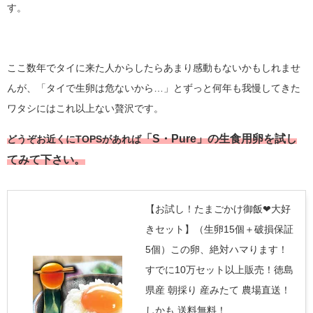
す。
ここ数年でタイに来た人からしたらあまり感動もないかもしれませ
んが、「タイで生卵は危ないから…」とずっと何年も我慢してきた
ワタシにはこれ以上ない贅沢です。
「S・Pure」
の生食用卵を試し
どうぞお近くにTOPSがあれば
てみて下さい。
【お試し！たまごかけ御飯❤大好
きセット】（生卵15個＋破損保証
5個）この卵、絶対ハマります！
すでに10万セット以上販売！徳島
県産 朝採り 産みたて 農場直送！
しかも 送料無料！