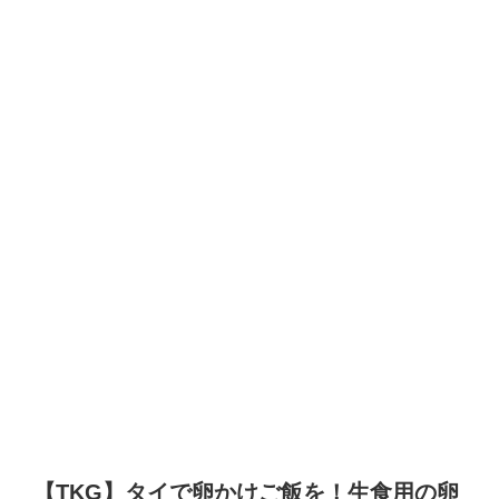
【TKG】タイで卵かけご飯を！生食用の卵