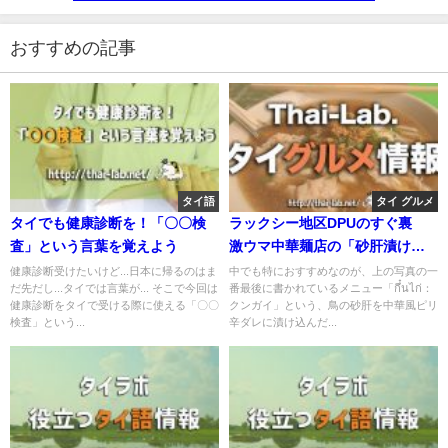
おすすめの記事
タイ語
タイ グルメ
タイでも健康診断を！「〇〇検
ラックシー地区DPUのすぐ裏
査」という言葉を覚えよう
激ウマ中華麺店の「砂肝漬け」
「太麺焼きそば」が美味すぎ
健康診断受けたいけど...日本に帰るのはま
中でも特におすすめなのが、上の写真の一
だ先だし...タイでは言葉が... そこで今回は
番最後に書かれているメニュー「กึ๋นไก่：
る！
健康診断をタイで受ける際に使える「〇〇
クンガイ」という、鳥の砂肝を中華風ピリ
検査」という...
辛ダレに漬け込んだ...