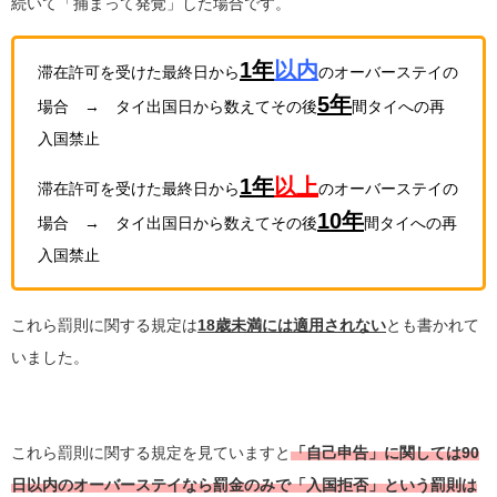
続いて「捕まって発覚」した場合です。
1
年
以内
滞在許可を受けた最終日から
のオーバーステイの
5
年
場合 → タイ出国日から数えてその後
間タイへの再
入国禁止
1年
以上
滞在許可を受けた最終日から
のオーバーステイの
10
年
場合 → タイ出国日から数えてその後
間タイへの再
入国禁止
これら罰則に関する規定は
18歳未満には適用されない
とも書かれて
いました。
これら罰則に関する規定を見ていますと
「自己申告」に関しては90
日以内のオーバーステイなら罰金のみで「入国拒否」という罰則は