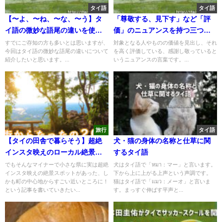
タイ語
タイ語
【〜よ、〜ね、〜な、〜う】タ
「尊敬する、見下す」など「評
イ語の微妙な語尾の違いを使い
価」のニュアンスを持つ三つの
分けよう
タイ語表現
すでにご存知の方も多いとは思いますが、
対象となる人やものの価値を見出し、それ
今回はタイ語の微妙な語尾の違いについて
を高く評価している、感謝し敬っていると
紹介したいと思います。...
いうニュアンスの言葉です。...
旅行
タイ語
【タイの田舎で暮らそう】超絶
犬・猫の身体の名称と仕草に関
インスタ映えのローカル絶景ス
するタイ語
ポットがこんな近くに！ノーン
でもそんなマイナーで小さな県に実は超絶
犬はタイ語で「หมา：マー」と言います。
インスタ映えの絶景スポットがあった、し
下から上に上がる上声という声調です。
ブアランプー県
かも町の中心地からすごい近いところに！
猫はタイ語で「แมว：メーオ」と言いま
という記事を書いていきたい...
す。まっすぐ伸ばす平声と...