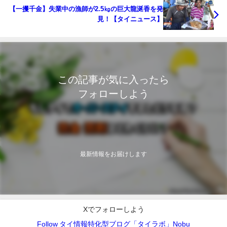
【一攫千金】失業中の漁師が2.5㎏の巨大龍涎香を発
見！【タイニュース】
この記事が気に入ったら
フォローしよう
最新情報をお届けします
Xでフォローしよう
Follow タイ情報特化型ブログ「タイラボ」Nobu