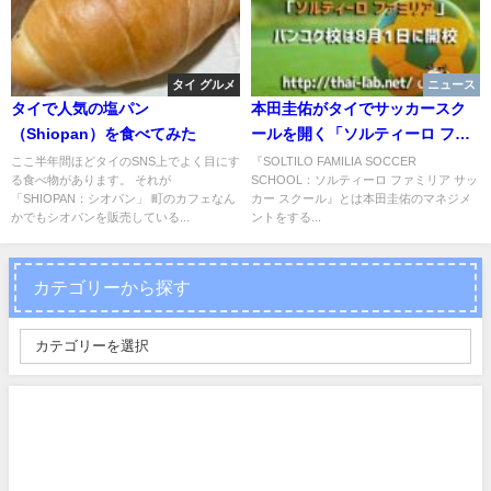
タイ グルメ
ニュース
タイで人気の塩パン
本田圭佑がタイでサッカースク
（Shiopan）を食べてみた
ールを開く「ソルティーロ ファ
ミリア」バンコク校は8月1日に
ここ半年間ほどタイのSNS上でよく目にす
『SOLTILO FAMILIA SOCCER
る食べ物があります。 それが
SCHOOL：ソルティーロ ファミリア サッ
開校
「SHIOPAN：シオパン」 町のカフェなん
カー スクール』とは本田圭佑のマネジメ
かでもシオパンを販売している...
ントをする...
カテゴリーから探す