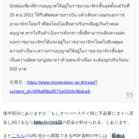
นักท่องเที่ยวที่การอนุญาตให้อยู่ในราชอาณาจักรสิ้นสุดตั้งแต่วันที่
25 พ.ย.2551 ให้รีบติดต่อสายการบิน แล้วเดินทางออกนอกราช
อาณาจักรโดยเร็วที่สุดโดยไม่เสียค่าปรับกรณีอยู่เกินกำหนด
อนุญาต หากไม่รีบดำเนินการดังกล่าวทั้งที่สามารถเดินทางออก
นอกราชอาณาจักรได้และอยู่ในราชอาณาจักรโดยไม่มีเหตุผล
ความจำเป็นระหว่างการอนุญาตให้อยู่ในราชอาณาจักรสิ้นสุด
เป็นความผิดตามกฎหมายว่าด้วยคนเข้าเมือง จะต้องถูกปรับวันละ
500 บาท
引用元：
https://www.immigration.go.th/read?
content_id=589af08a3071e02b9c9bdce6
後半部分にありますが「もしオーバーステイ時に不必要にタイへ滞
在し続けるなら
500バーツ/1日
の罰金が科せられる」とあります。
また
こちら
のURL先から閲覧できるPDF資料の中には「
罰金は