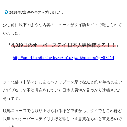
2018年の記事を再アップしました。
少し前に以下のような内容のニュースがタイ語サイトで報じられて
いました。
「
4,319日のオーバーステイ 日本人男性捕まる！！
」
http://xn--42cfa6dk2c4bvzc6fb1a8jwa5hc.com/?p=67214
タイ北部（中部？）にあるペチャブーン県でなんと約13年ものあい
だビザなしで不法滞在をしていた日本人男性が見つかり逮捕された
そうです。
現地ニュースでも取り上げられるほどですから、タイでもこれほど
長期間のオーバーステイはよほど珍しい＆悪質なものと言えるので