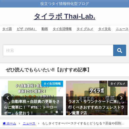
役立つタイ情報特化型ブログ
タイラボ Thai-Lab.
タイ語
ビザ（VISA）
動画
タイ生活情報
タイ グルメ
タイ文化
ニュース
ぜひ読んでもらいたい‼【おすすめ記事】
タイ グルメ
その他
ラオス・サワンナケートに来たら
過去三ヶ月でよく読まれた記事ト
行くべきおすすめカフェレストラ
ップ１０〔2017/06-08〕
ン厳選２店
2017年9月5日
2018年9月7日
ホーム
ニュース
もしタイでオーバーステイするとどうなる？罰金や罰則は
どれぐらい？