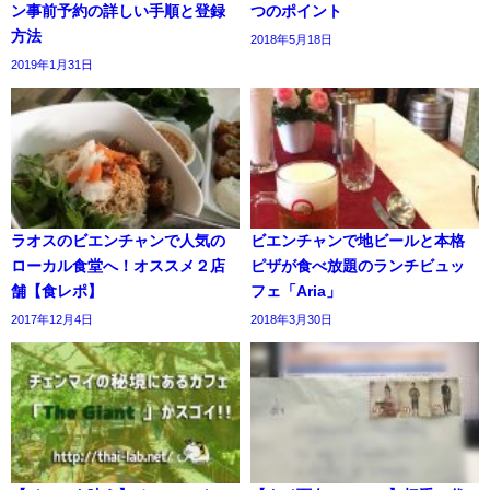
ン事前予約の詳しい手順と登録
つのポイント
方法
2018年5月18日
2019年1月31日
ラオスのビエンチャンで人気の
ビエンチャンで地ビールと本格
ローカル食堂へ！オススメ２店
ピザが食べ放題のランチビュッ
舗【食レポ】
フェ「Aria」
2017年12月4日
2018年3月30日