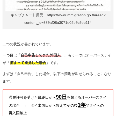
キャプチャー引用元：https://www.immigration.go.th/read?
content_id=589af08a3071e02b9c9be114
二つの状況が書かれています。
一つ目は「
自己申告してきた外国人
」、もう一つはオーバーステイ
が「
捕まって発覚した場合
」です。
まずは「自己申告」した場合、以下の罰則が科せられることになり
ます。
90日
滞在許可を受けた最終日から
を超えるオーバーステイ
1年
の場合 → タイ出国日から数えてその後
間タイへの
再入国禁止