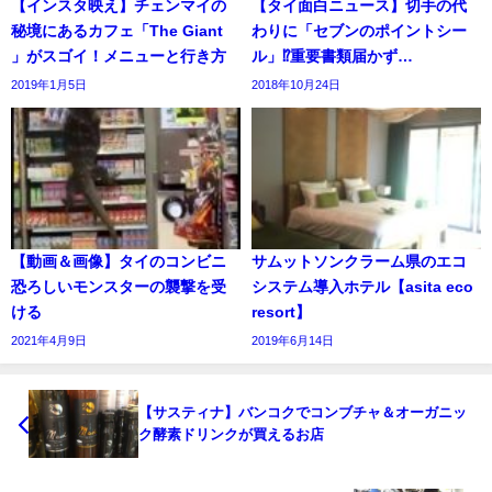
【インスタ映え】チェンマイの
【タイ面白ニュース】切手の代
秘境にあるカフェ「The Giant
わりに「セブンのポイントシー
」がスゴイ！メニューと行き方
ル」⁉重要書類届かず…
2019年1月5日
2018年10月24日
【動画＆画像】タイのコンビニ
サムットソンクラーム県のエコ
恐ろしいモンスターの襲撃を受
システム導入ホテル【asita eco
ける
resort】
2021年4月9日
2019年6月14日
【サスティナ】バンコクでコンブチャ＆オーガニッ
ク酵素ドリンクが買えるお店