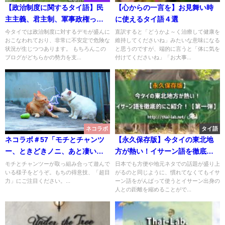
【政治制度に関するタイ語】民
【心からの一言を】お見舞い時
主主義、君主制、軍事政権って
に使えるタイ語４選
どういうの？
今タイでは政治制度に対するデモが盛んに
直訳すると「どうかよ～く治療して健康を
おこなわれており、非常に不安定で危険な
維持してくださいね」みたいな意味になる
状況が生じつつあります。 もちろんこの
と思うのですが、端的に言うと「体に気を
ブログがどちらかの勢力を支...
付けてくださいね」「お大事...
ネコラボ
タイ語
ネコラボ＃57「モチとチャンツ
【永久保存版】今タイの東北地
ー、ときどきノニ、あと凄い目
方が熱い！イサーン語を徹底的
力」
にご紹介！【第一弾】
モチとチャンツーが取っ組み合って遊んで
日本でも方便や地元ネタでの話題が盛り上
いる様子をどうぞ。もちの得意技、「超目
がるのと同じように、慣れてなくてもイサ
力」にご注目ください。...
ーン語をがんばって使うとイサーン出身の
人との距離を縮めることがで...