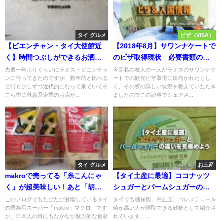
タイ グルメ
ビザ（VISA）
【ビエンチャン・タイ大使館近
【2018年8月】サワンナケートで
く】時間つぶしができるお洒落
のビザ取得現状 必要書類の厳
カフェ「Under the tree」
格化？
先週一年ぶりぐらいにラオス・ビエンチャ
今回私の友人の一人がラオスのサワンナケ
ンに行ってきたのですが、数年前と比べる
ートでの観光ビザ取得に出向かれたらし
と街も少しずつ近代的になって来ていてそ
く、その際の詳しい状況を教えていただき
こら中に外資系企業のお店が...
ましたのでこの記事でシェアさ...
タイ グルメ
お土産
makroで売ってる「糸こんにゃ
【タイ土産に最適】ココナッツ
く」が超美味しい！あと「胡麻
シュガーとパームシュガーの違
ドレッシング」も！
いを見極めよう
このブログでもたびたび登場しているタイ
タイでも糖尿病、高血圧、コレステロール
の業務用スーパー「makro：マクロ」です
値が高い人が摂取できる砂糖として紹介さ
が、日本人の目にもなかなか魅力的な食材
れています。...