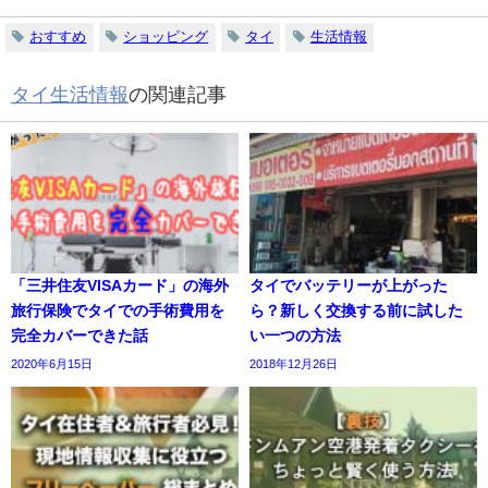
おすすめ
ショッピング
タイ
生活情報
タイ生活情報
の関連記事
「三井住友VISAカード」の海外
タイでバッテリーが上がった
旅行保険でタイでの手術費用を
ら？新しく交換する前に試した
完全カバーできた話
い一つの方法
2020年6月15日
2018年12月26日