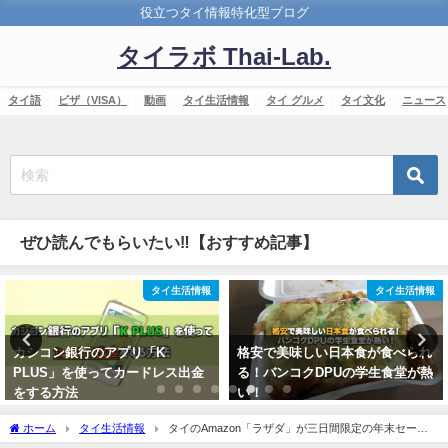
役立つタイ情報特化型ブログ
タイラボ Thai-Lab.
タイ語
ビザ（VISA）
動画
タイ生活情報
タイ グルメ
タイ文化
ニュース
ぜひ読んでもらいたい‼【おすすめ記事】
タイ生活情報
タイ語
格安で美味しい日本食が食べられ
子供とのコミュニケーションに役
る！バンコクDPUの学生食堂が熱
立つ二つのタイ語「じゃんけん」
い！
「いないいないばぁ」
2017年10月11日
2017年11月19日
ホーム
タイ生活情報
タイのAmazon「ラザダ」が三日間限定の年末セール
【12/12-14】