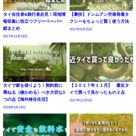
タイ在住者&旅行者必見！現地情
【裏技】ドンムアン空港発着タ
報収集に役立つフリーペーパー
クシーをちょっと賢く使う方法
総まとめ
2017年9月25日
2017年12月18日
タイで家を借りよう！契約前に
【２０１７年１１月】 最近タ
尋ねる（確かめる）べき大切な3
イで買って良かったもの２点
つの点【海外移住生活】
2017年11月5日
2018年3月19日