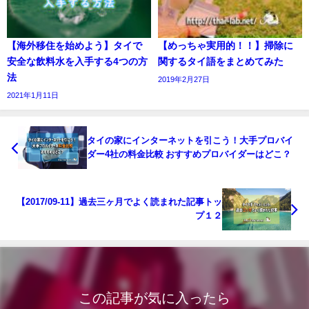
【海外移住を始めよう】タイで
【めっちゃ実用的！！】掃除に
安全な飲料水を入手する4つの方
関するタイ語をまとめてみた
法
2019年2月27日
2021年1月11日
タイの家にインターネットを引こう！大手プロバイ
ダー4社の料金比較 おすすめプロバイダーはどこ？
【2017/09-11】過去三ヶ月でよく読まれた記事トッ
プ１２
この記事が気に入ったら