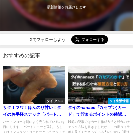
最新情報をお届けします
Xでフォローしよう
おすすめの記事
タイ グルメ
タイ生活情報
サク！フワ！ほんのり甘い！タ
タイのnanaco「7(セブン)カー
イのお手軽スナック「パートン
ド」で貯まるポイントの確認方
コー」
法と使い方
パートンコーは朝によく売られているのを
以前の記事ではカード作成方法と残金のチ
目にします。 パートンコーと豆乳、もし
ェック方法を書きましたが、この度タイラ
くはインスタントコーヒーというセットで
ボを見てくださっている人の中から「貯ま