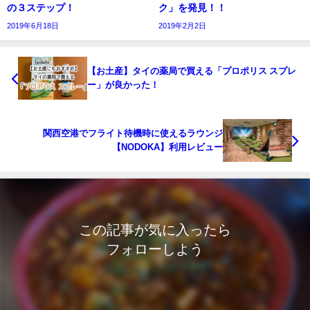
の３ステップ！
ク」を発見！！
2019年6月18日
2019年2月2日
【お土産】タイの薬局で買える「プロポリス スプレ
ー」が良かった！
関西空港でフライト待機時に使えるラウンジ
【NODOKA】利用レビュー
この記事が気に入ったら
フォローしよう