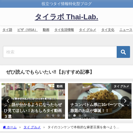
役立つタイ情報特化型ブログ
タイラボ Thai-Lab.
タイ語
ビザ（VISA）
動画
タイ生活情報
タイ グルメ
タイ文化
ニュース
ぜひ読んでもらいたい‼【おすすめ記事】
動画
タイ グルメ
タイ グ
ぜ
ナコンパトム県に10バーツで食べ
マハサラカムに意識バリ高の猫
画
放題のお店が爆誕！！
フェ爆誕！！「Rada Coffee」
2019年12月27日
2017年9月30日
ホーム
タイ グルメ
タイのコンケンで本格的な麻婆豆腐を食べよう
【Changlong Cafe and Restaurant】