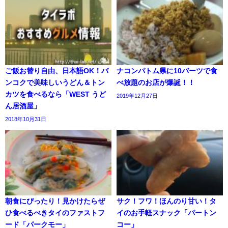
ご飯お替り自由、日本語OK！バ
ナコンパトム県に10バーツで食
ンコクで美味しいうどん＆トン
べ放題のお店が爆誕！！
カツを食べるなら「WEST うど
2019年12月27日
ん居酒屋」
2018年10月31日
朝食にぴったり！見かけたらぜ
サク！フワ！ほんのり甘い！タ
ひ食べるべきタイのファストフ
イのお手軽スナック「パートン
ード「パークモー」
コー」