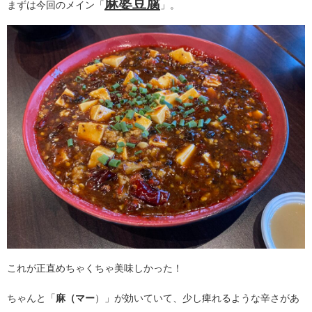
麻婆豆腐
まずは今回のメイン「
」。
これが正直めちゃくちゃ美味しかった！
ちゃんと「
麻（マー
）」が効いていて、少し痺れるような辛さがあ