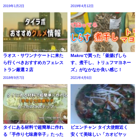
2019年1月2日
2019年4月12日
ラオス・サワンナケートに来た
Makroで買った「釜揚げしら
ら行くべきおすすめカフェレス
す、煮干し、トリュフマヨネー
トラン厳選２店
ズ」がなかなか良い感じ！
2018年9月7日
2021年4月6日
タイにある材料で超簡単に作れ
ビエンチャン タイ大使館近く
る「手作り七味唐辛子」たった
安くて美味しい「カオピヤッ