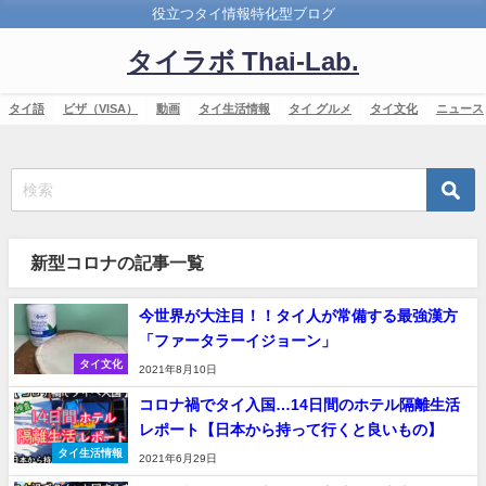
役立つタイ情報特化型ブログ
タイラボ Thai-Lab.
タイ語
ビザ（VISA）
動画
タイ生活情報
タイ グルメ
タイ文化
ニュース
新型コロナの記事一覧
今世界が大注目！！タイ人が常備する最強漢方
「ファータラーイジョーン」
タイ文化
2021年8月10日
コロナ禍でタイ入国…14日間のホテル隔離生活
レポート【日本から持って行くと良いもの】
タイ生活情報
2021年6月29日