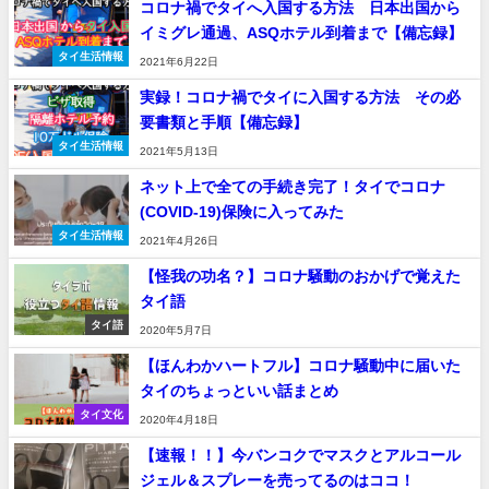
コロナ禍でタイへ入国する方法 日本出国から
イミグレ通過、ASQホテル到着まで【備忘録】
タイ生活情報
2021年6月22日
実録！コロナ禍でタイに入国する方法 その必
要書類と手順【備忘録】
タイ生活情報
2021年5月13日
ネット上で全ての手続き完了！タイでコロナ
(COVID-19)保険に入ってみた
タイ生活情報
2021年4月26日
【怪我の功名？】コロナ騒動のおかげで覚えた
タイ語
タイ語
2020年5月7日
【ほんわかハートフル】コロナ騒動中に届いた
タイのちょっといい話まとめ
タイ文化
2020年4月18日
【速報！！】今バンコクでマスクとアルコール
ジェル＆スプレーを売ってるのはココ！