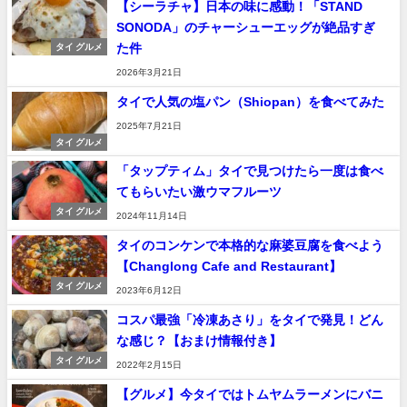
【シーラチャ】日本の味に感動！「STAND
SONODA」のチャーシューエッグが絶品すぎ
た件
タイ グルメ
2026年3月21日
タイで人気の塩パン（Shiopan）を食べてみた
2025年7月21日
タイ グルメ
「タップティム」タイで見つけたら一度は食べ
てもらいたい激ウマフルーツ
タイ グルメ
2024年11月14日
タイのコンケンで本格的な麻婆豆腐を食べよう
【Changlong Cafe and Restaurant】
タイ グルメ
2023年6月12日
コスパ最強「冷凍あさり」をタイで発見！どん
な感じ？【おまけ情報付き】
タイ グルメ
2022年2月15日
【グルメ】今タイではトムヤムラーメンにバニ