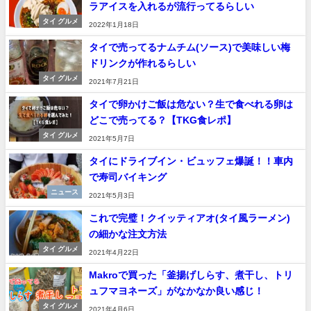
ラアイスを入れるが流行ってるらしい
タイ グルメ
2022年1月18日
タイで売ってるナムチム(ソース)で美味しい梅
ドリンクが作れるらしい
タイ グルメ
2021年7月21日
タイで卵かけご飯は危ない？生で食べれる卵は
どこで売ってる？【TKG食レポ】
タイ グルメ
2021年5月7日
タイにドライブイン・ビュッフェ爆誕！！車内
で寿司バイキング
ニュース
2021年5月3日
これで完璧！クイッティアオ(タイ風ラーメン)
の細かな注文方法
タイ グルメ
2021年4月22日
Makroで買った「釜揚げしらす、煮干し、トリ
ュフマヨネーズ」がなかなか良い感じ！
タイ グルメ
2021年4月6日