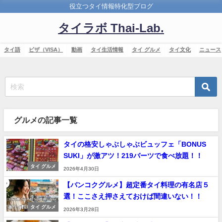
役立つタイ情報特化型ブログ
タイラボ Thai-Lab.
タイ語
ビザ（VISA）
動画
タイ生活情報
タイ グルメ
タイ文化
ニュース
グルメの記事一覧
タイの格安しゃぶしゃぶビュッフェ「BONUS
SUKI」が激アツ！219バーツで食べ放題！！
タイ グルメ
2026年4月30日
【バンコクグルメ】超定番タイ料理の有名店５
選！ここさえ押さえておけば間違いない！！
タイ グルメ
2026年3月28日