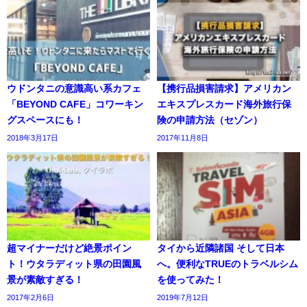
ウドンタニの意識高い系カフェ
【携行品損害請求】アメリカン
「BEYOND CAFE」コワーキン
エキスプレスカード海外旅行保
グスペースにも！
険の申請方法（セゾン）
2018年3月17日
2017年11月8日
超マイナーだけど絶景ポイン
タイから近隣諸国 そして日本
ト！ウタラディット県の田園風
へ。便利なTRUEのトラベルシム
景が素敵すぎる！
を使ってみた！
2017年2月6日
2019年7月12日