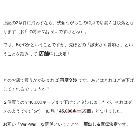
上記の2条件に沿わすなら、残念ながらこの時点で店舗Ａは脱落とな
ります（お店の雰囲気は良いですけどね）。
では、BかCかということですが、先ほどの「誠実さや愛嬌さ」とい
店舗C
うことを踏みして
に決定！
どのお店で買うかが決まれば
再度交渉
です。あとはどれほど値下げ
してくれるでしょうか？
２個買うので40,000キープまで下げてと交渉しましたが、それはダ
メのようです(;^ω^) 結局「
45,000キープ/個
」となりました。
お互い「Win-Win」な関係ということで、
顏出し＆宣伝決定
です。