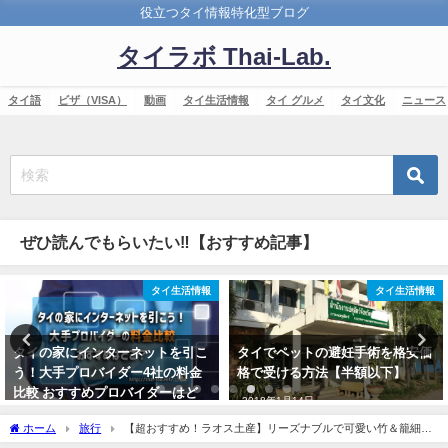
役立つタイ情報特化型ブログ
タイラボ Thai-Lab.
タイ語
ビザ（VISA）
動画
タイ生活情報
タイ グルメ
タイ文化
ニュース
ぜひ読んでもらいたい‼【おすすめ記事】
タイ生活情報
旅行
タイでペットの避妊手術を格安価
イサーン地方に海！？ノンブアラ
格で受ける方法【半額以下】
ンプーとコンケンの間に見つけた
絶景ポイント
2018年1月14日
2017年10月14日
ホーム
旅行
【超おすすめ！ラオス土産】リーズナブルで可愛い竹＆籠細工
が買えるのはここ！