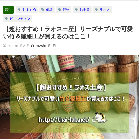
旅行
おすすめ
値段
観光
お土産
ラオス
ビエンチャン
【超おすすめ！ラオス土産】リーズナブルで可愛
い竹＆籠細工が買えるのはここ！
2017年7月29日
2025年1月1日