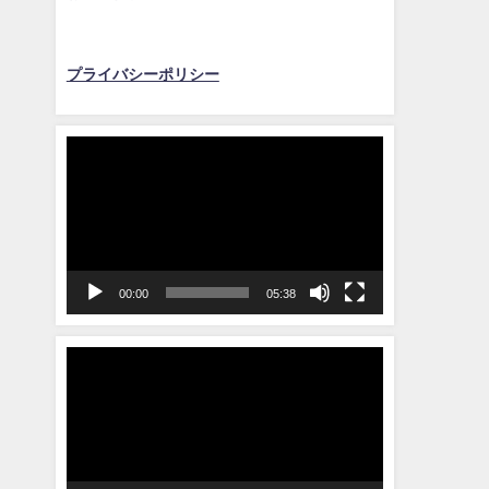
プライバシーポリシー
動
画
プ
レ
ー
ヤ
00:00
05:38
ー
動
画
プ
レ
ー