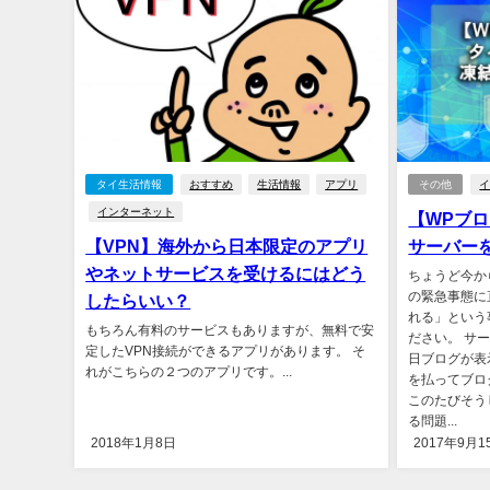
タイ生活情報
おすすめ
生活情報
アプリ
その他
インターネット
【WPブ
【VPN】海外から日本限定のアプリ
サーバー
やネットサービスを受けるにはどう
ちょうど今か
の緊急事態に
したらいい？
れる」という
もちろん有料のサービスもありますが、無料で安
ださい。 サ
定したVPN接続ができるアプリがあります。 そ
日ブログが表
れがこちらの２つのアプリです。...
を払ってブロ
このたびそう
る問題...
2018年1月8日
2017年9月1